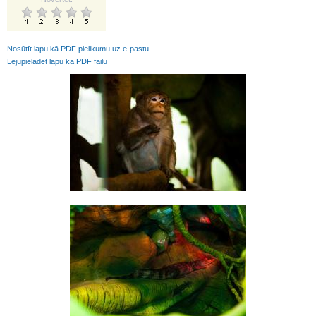
Nosūtīt lapu kā PDF pielikumu uz e-pastu
Lejupielādēt lapu kā PDF failu