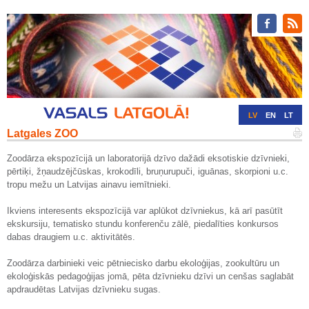
LV
EN
LT
Latgales ZOO
RU
DE
Zoodārza ekspozīcijā un laboratorijā dzīvo dažādi eksotiskie dzīvnieki,
pērtiķi, žņaudzējčūskas, krokodīli, bruņurupuči, iguānas, skorpioni u.c.
tropu mežu un Latvijas ainavu iemītnieki.
Ikviens interesents ekspozīcijā var aplūkot dzīvniekus, kā arī pasūtīt
ekskursiju, tematisko stundu konferenču zālē, piedalīties konkursos
dabas draugiem u.c. aktivitātēs.
Zoodārza darbinieki veic pētniecisko darbu ekoloģijas, zookultūru un
ekoloģiskās pedagoģijas jomā, pēta dzīvnieku dzīvi un cenšas saglabāt
apdraudētas Latvijas dzīvnieku sugas.