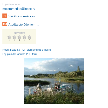
E-pasta adrese:
meistarseriks@inbox.lv
Vairāk informācijas ...
Atpūta pie ūdeņiem ...
Novērtēt:
Nosūtīt lapu kā PDF pielikumu uz e-pastu
Lejupielādēt lapu kā PDF failu