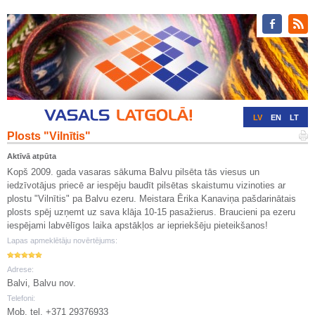
LV
EN
LT
Plosts "Vilnītis"
RU
DE
Aktīvā atpūta
Kopš 2009. gada vasaras sākuma Balvu pilsēta tās viesus un
iedzīvotājus priecē ar iespēju baudīt pilsētas skaistumu vizinoties ar
plostu "Vilnītis" pa Balvu ezeru. Meistara Ērika Kanaviņa pašdarinātais
plosts spēj uzņemt uz sava klāja 10-15 pasažierus. Braucieni pa ezeru
iespējami labvēlīgos laika apstākļos ar iepriekšēju pieteikšanos!
Lapas apmeklētāju novērtējums:
Adrese:
Balvi, Balvu nov.
Telefoni:
Mob. tel. +371 29376933