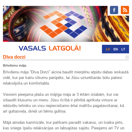
LV
EN
LT
Dīva dorzi
RU
DE
Brīvdienu māja
Brīvdienu māja “Dīva Dorzi” aicina baudīt mierpilnu atpūtu dabas ieskautā
vidē, kur par katru sīkumu parūpēts, lai Jūsu uzturēšanās būtu patiesi
relaksējoša un komfortabla.
Viesiem pieejama plaša un mājīga māja ar 3 ērtām istabām, kur var
izbaudīt klusumu un mieru. Jūsu rīcībā ir pilnībā aprīkota virtuve ar
iebūvētu tehniku un visu nepieciešamo ērtai maltīšu pagatavošanai, kā
arī gultasveļa, dvieļi un bērnu gultiņa.
Mājā atrodas kamīnzāle, kur patīkami pavadīt vakarus, un tvaika pirts,
kas sniegs īpašu relaksācijas un labsajūtas sajūtu. Pieejams arī TV un