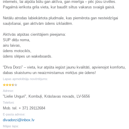
internets, lai atpūta būtu gan aktīva, gan mierīga – pēc jūsu izvēles.
Pagalmā ierīkota grila vieta, kur baudīt siltus vakarus svaigā gaisā.
Netālu atrodas labiekārtota pludmale, kas piemērota gan nesteidzīgai
sauļošanai, gan aktīvām ūdens izklaidēm.
Aktīvās atpūtas cienītājiem pieejama:
SUP dēļu noma,
airu laivas,
ūdens motocikls,
ūdens slēpes un wakeboards.
“Dīva Dorzi” – vieta, kur atpūta iegūst jaunu kvalitāti, apvienojot komfortu,
dabas skaistumu un neaizmirstamus mirkļus pie ūdens!
Lapas apmeklētāju novērtējums:
Adrese:
"Lielie Unguri", Kombuļi, Krāslavas novads, LV-5656
Telefoni:
Mob. tel. + 371 29112684
E-pasta adrese:
divadorzi@inbox.lv
Mājas lapa: