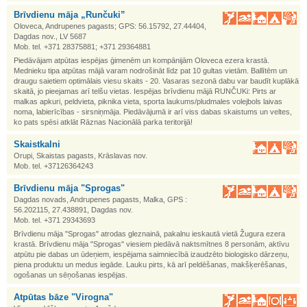
Brīvdienu māja „Runčuki”
Oloveca, Andrupenes pagasts; GPS: 56.15792, 27.44404,
Dagdas nov., LV 5687
Mob. tel. +371 28375881; +371 29364881
Piedāvājam atpūtas iespējas ģimenēm un kompānijām Oloveca ezera krastā.
Mednieku tipa atpūtas mājā varam nodrošināt līdz pat 10 gultas vietām. Ballītēm un
draugu saietiem optimālais viesu skaits - 20. Vasaras sezonā dabu var baudīt kuplākā
skaitā, jo pieejamas arī telšu vietas. Iespējas brīvdienu mājā RUNČUKi: Pirts ar
malkas apkuri, peldvieta, piknika vieta, sporta laukums/pludmales volejbols laivas
noma, labierīcības - sirsniņmāja. Piedāvājumā ir arī viss dabas skaistums un veltes,
ko pats spēsi atklāt Rāznas Nacionālā parka teritorijā!
Skaistkalni
Orupi, Skaistas pagasts, Krāslavas nov.
Mob. tel. +37126364243
Brīvdienu māja "Sprogas"
Dagdas novads, Andrupenes pagasts, Malka, GPS :
56.202115, 27.438891, Dagdas nov.
Mob. tel. +371 29343693
Brīvdienu māja "Sprogas" atrodas gleznainā, pakalnu ieskautā vietā Žugura ezera
krastā. Brīvdienu māja "Sprogas" viesiem piedāvā naktsmītnes 8 personām, aktīvu
atpūtu pie dabas un ūdeņiem, iespējama saimniecībā izaudzēto biologisko dārzeņu,
piena produktu un medus iegāde. Lauku pirts, kā arī peldēšanas, makšķerēšanas,
ogošanas un sēņošanas iespējas.
Atpūtas bāze "Virogna"