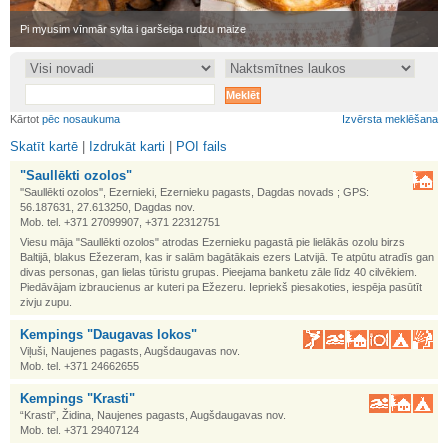
•
Pi myusim vīnmār sylta i garšeiga rudzu maize
•
Kārtot
pēc nosaukuma
Izvērsta meklēšana
Skatīt kartē
|
Izdrukāt karti
|
POI fails
"Saullēkti ozolos"
''Saullēkti ozolos'', Ezernieki, Ezernieku pagasts, Dagdas novads ; GPS:
56.187631, 27.613250, Dagdas nov.
Mob. tel. +371 27099907, +371 22312751
Viesu māja "Saullēkti ozolos" atrodas Ezernieku pagastā pie lielākās ozolu birzs
Baltijā, blakus Ežezeram, kas ir salām bagātākais ezers Latvijā. Te atpūtu atradīs gan
divas personas, gan lielas tūristu grupas. Pieejama banketu zāle līdz 40 cilvēkiem.
Piedāvājam izbraucienus ar kuteri pa Ežezeru. Iepriekš piesakoties, iespēja pasūtīt
zivju zupu.
Kempings "Daugavas lokos"
Viļuši, Naujenes pagasts, Augšdaugavas nov.
Mob. tel. +371 24662655
Kempings "Krasti"
“Krasti”, Židina, Naujenes pagasts, Augšdaugavas nov.
Mob. tel. +371 29407124