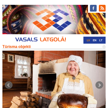
LV
EN
LT
Tūrisma objekti
RU
DE