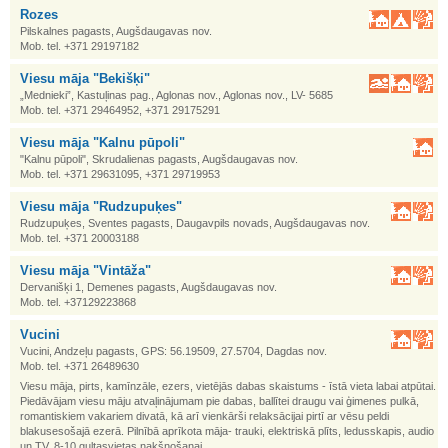
Rozes
Pilskalnes pagasts, Augšdaugavas nov.
Mob. tel. +371 29197182
Viesu māja "Bekišķi"
„Mednieki”, Kastuļinas pag., Aglonas nov., Aglonas nov., LV- 5685
Mob. tel. +371 29464952, +371 29175291
Viesu māja "Kalnu pūpoli"
"Kalnu pūpoli", Skrudalienas pagasts, Augšdaugavas nov.
Mob. tel. +371 29631095, +371 29719953
Viesu māja "Rudzupuķes"
Rudzupuķes, Sventes pagasts, Daugavpils novads, Augšdaugavas nov.
Mob. tel. +371 20003188
Viesu māja "Vintāža"
Dervanišķi 1, Demenes pagasts, Augšdaugavas nov.
Mob. tel. +37129223868
Vucini
Vucini, Andzeļu pagasts, GPS: 56.19509, 27.5704, Dagdas nov.
Mob. tel. +371 26489630
Viesu māja, pirts, kamīnzāle, ezers, vietējās dabas skaistums - īstā vieta labai atpūtai.
Piedāvājam viesu māju atvaļinājumam pie dabas, ballītei draugu vai ģimenes pulkā,
romantiskiem vakariem divatā, kā arī vienkārši relaksācijai pirtī ar vēsu peldi
blakusesošajā ezerā. Pilnībā aprīkota māja- trauki, elektriskā plīts, ledusskapis, audio
un TV. 8-10 gultasvietas nakšņošanai.