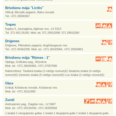
Brīvdienu māja "Līcītis"
Viškuļi, Bērzpils pagasts, Balvu novads
Tel. +371 26590367
Trepes
Kapiņu 5, Jaunaglona, Aglonas nov., LV 5313
Tel. 371 653 26165. Mob. tel. 371 29910288; 371 29910260
Driģenes
Driģenes, Pilskalnes pagasts, Augšdaugavas nov.
Tel. +371 65462296. Mob. tel. +371 26433584, +371 29264801
Brīvdienu māja "Rūmes - 1"
Vipinga, Griškānu pag., Rēzekne
Mob. tel. +371 26649360, +371 27057596
Naktsmītnes: Tautiskā istaba (2-vietīgs numuriņš) Studentu istaba (4-vietīgs
numuriņš) Ģimenes istaba (5-vietīgs numuriņš) Lux istaba (2-vietīgs numuriņš)
Oāze
Gribuļi, Krāslavas novads, Krāslavas nov.
Mob. tel. +371 26111983
Zundi
Andrupenes pag., Dagdas nov., LV 5687
Mob. tel. +371 29134246; +371 26359568
1 istabā 2 vienguļamās gultas 1 istabā 1 divguļamā gulta 1 istabā 1 divguļamā gulta