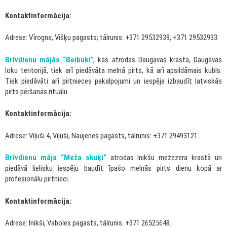
Kontaktinformācija:
Adrese: Vīrogna, Višķu pagasts; tālrunis: +371 29532939, +371 29532933.
Brīvdienu mājās “Beibuki”
, kas atrodas Daugavas krastā, Daugavas
loku teritorijā, tiek arī piedāvāta melnā pirts, kā arī apsildāmais kubls.
Tiek piedāvāti arī pirtnieces pakalpojumi un iespēja izbaudīt latviskās
pirts pēršanās rituālu.
Kontaktinformācija:
Adrese: Viļuši 4, Viļuši, Naujenes pagasts, tālrunis: +371 29493121.
Brīvdienu māja “Meža skuķi”
atrodas Inikšu mežezera krastā un
piedāvā lielisku iespēju baudīt īpašo melnās pirts dienu kopā ar
profesionālu pirtnieci.
Kontaktinformācija:
Adrese: Inikši, Vaboles pagasts, tālrunis: +371 26525648.