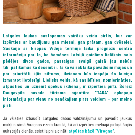
Latgales laukos sastopamas vairāku veidu pirtis, kur var
izpērties ar baudījumu gan miesai, gan prātam, gan dvēselei.
Saskaņā ar Eiropas Vidēja termiņa laika prognožu centra
informāciju par to, ka šomēnes Latvijā gaidāms lielākais sals
pēdējos divos gados, pastaigas svaigā gaisā jau nebūs
tik
patīkamas
kā decembrī. Tā kā vairāk laika pavadīsim mājās un
par prioritāti kļūs siltums, ikvienam būs iespēja šo laiciņu
izmantot lietderīgi. Lielisks veids, kā sasildīties, nomierināties,
atpūsties un uzņemt spēkus ikdienai, ir izpērties pirtī. Šoreiz
Daugavpils novada tūrisma aģentūra “TAKA” apkopoja
informāciju par vienu no senākajiem pirts veidiem – par melno
pirti.
Ja vēlaties izbaudīt Latgales dabas valdzinājumu un pavadīt jaukus
mirkļus rāmā Viragnas ezera krastā, kā arī izpērties melnajā pirtiņā šajās
aukstajās dienās, esiet laipni aicināti
atpūtas bāzē “Virogna”
.