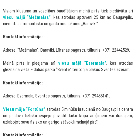
Visiem klusuma un veselības baudītājiem melnā pirts tiek piedāvāta arī
viesu mājā “Mežmalas”
, kas atrodas aptuveni 25 km no Daugavpils,
ciematā ar romantisku un gardu nosaukumu „Baraviki”.
Kontaktinformācija:
Adrese: “Mežmalas”, Baraviki, Līksnas pagasts, tālrunis: +371 22442529.
Melnā pirts ir pieejama arī
viesu mājā “Ezermala”
, kas atrodas
gleznainā vietā – dabas parka “Svente” teritorijā blakus Sventes ezeram.
Kontaktinformācija:
Adrese: Ezermala, Sventes pagasts, tālrunis: +371 29455141.
Viesu māja “Fortūna”
atrodas 5 minūšu braucienā no Daugavpils centra
un piedāvā lielisku iespēju pavadīt laiku kopā ar ģimeni vai draugiem,
uzlabojot savu fizisko un garīgo stāvokli melnajā pirtī.
Kontaktinformācija: