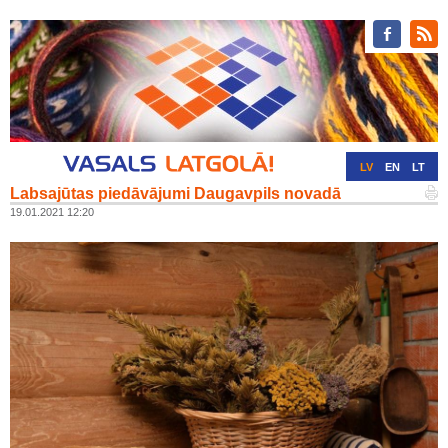
LV
EN
LT
Labsajūtas piedāvājumi Daugavpils novadā
RU
DE
19.01.2021 12:20