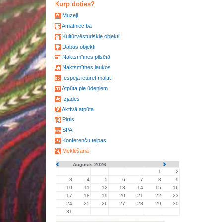
Kurp doties?
Muzeji
Amatniecība
Kultūrvēsturiskie objekti
Dabas objekti
Naktsmītnes pilsētā
Naktsmītnes laukos
Iespēja ieturēt maltīti
Atpūta pie ūdeņiem
Izjādes
Aktīvā atpūta
Pirtis
SPA
Konferenču telpas
Meklēšana
Augusts 2026
1
2
3
4
5
6
7
8
9
10
11
12
13
14
15
16
17
18
19
20
21
22
23
24
25
26
27
28
29
30
31