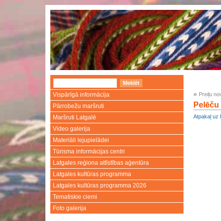
»
Vispārīgā informācija
Preiļu n
Pelēču
Pārrobežu maršruti
Atpakaļ uz 
Maršruti Latgalē
Video galerija
Materiāli lejupielādei
Tūrisma informācijas centri
Latgales reģiona attīstības aģentūra
Latgales kultūras programma
Latgales kultūras programma 2026
Tematiskie ciemi
Foto galerija