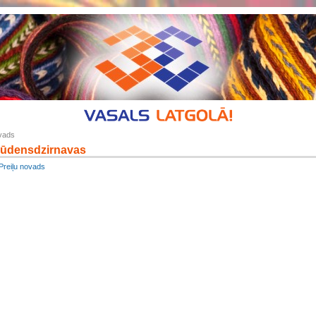
ovads
 ūdensdzirnavas
Preiļu novads