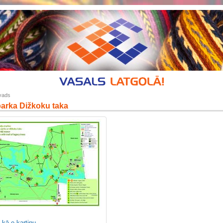
ovads
parka Dižkoku taka
 kā e-kartiņu