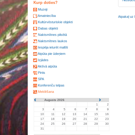
Kurp doties?
Muzeji
Amatniecība
Atpakaļ uz 
Kultūrvēsturiskie objekti
Dabas objekti
Naktsmītnes pilsētā
Naktsmītnes laukos
Iespēja ieturēt maltīti
Atpūta pie ūdeņiem
Izjādes
Aktīvā atpūta
Pirtis
SPA
Konferenču telpas
Meklēšana
Augusts 2026
1
2
3
4
5
6
7
8
9
10
11
12
13
14
15
16
17
18
19
20
21
22
23
24
25
26
27
28
29
30
31