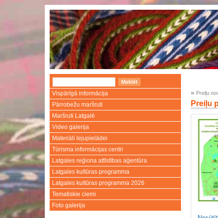
»
Vispārīgā informācija
Preiļu n
Preiļu 
Pārrobežu maršruti
Maršruti Latgalē
Video galerija
Materiāli lejupielādei
Tūrisma informācijas centri
Latgales reģiona attīstības aģentūra
Latgales kultūras programma
Latgales kultūras programma 2026
Tematiskie ciemi
Foto galerija
Nosūtīt