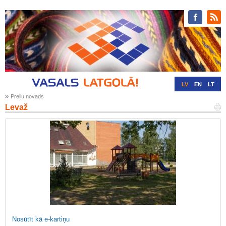
LV
EN
LT
»
Preiļu novads
RU
DE
Levaž
Nosūtīt kā e-kartiņu