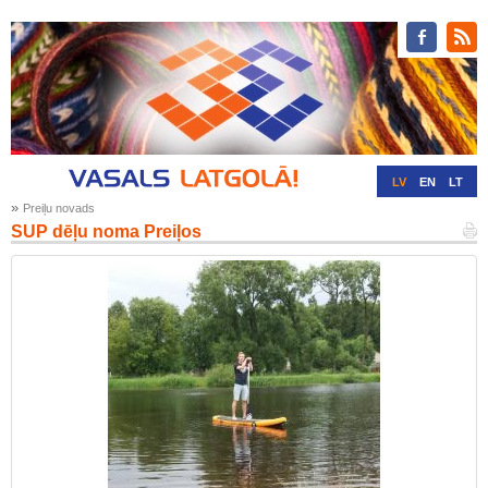
LV
EN
LT
»
Preiļu novads
RU
DE
SUP dēļu noma Preiļos