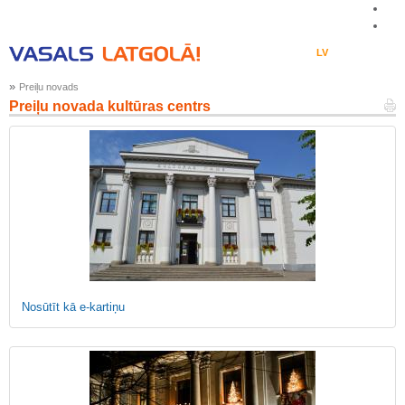
LV
EN
LT
RU
DE
»
Preiļu novads
Preiļu novada kultūras centrs
Nosūtīt kā e-kartiņu