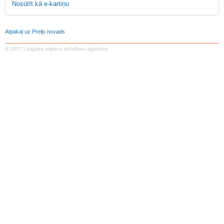
Nosūtīt kā e-kartiņu
Atpakaļ uz Preiļu novads
© 2007 Latgales reģiona attīstības aģentūra