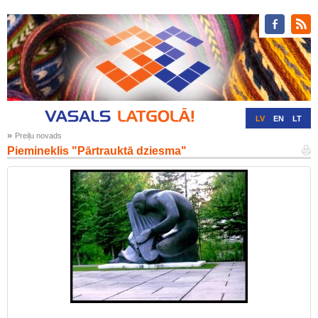
LV
EN
LT
»
Preiļu novads
RU
DE
Piemineklis "Pārtrauktā dziesma"