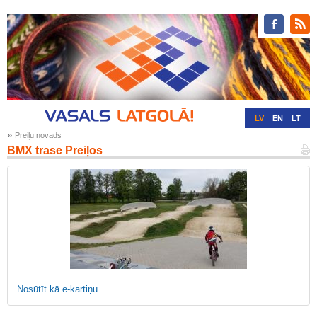
LV
EN
LT
»
Preiļu novads
RU
DE
BMX trase Preiļos
Nosūtīt kā e-kartiņu