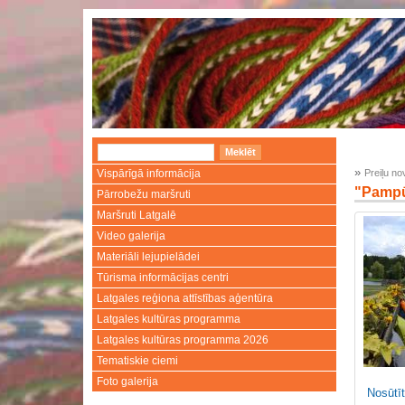
»
Vispārīgā informācija
Preiļu n
"Pamp
Pārrobežu maršruti
Maršruti Latgalē
Video galerija
Materiāli lejupielādei
Tūrisma informācijas centri
Latgales reģiona attīstības aģentūra
Latgales kultūras programma
Latgales kultūras programma 2026
Tematiskie ciemi
Foto galerija
Nosūtīt