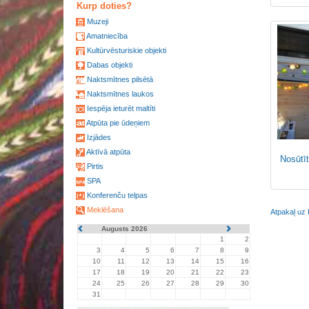
Kurp doties?
Muzeji
Amatniecība
Kultūrvēsturiskie objekti
Dabas objekti
Naktsmītnes pilsētā
Naktsmītnes laukos
Iespēja ieturēt maltīti
Atpūta pie ūdeņiem
Izjādes
Aktīvā atpūta
Nosūtīt
Pirtis
SPA
Konferenču telpas
Meklēšana
Atpakaļ uz 
Augusts 2026
1
2
3
4
5
6
7
8
9
10
11
12
13
14
15
16
17
18
19
20
21
22
23
24
25
26
27
28
29
30
31