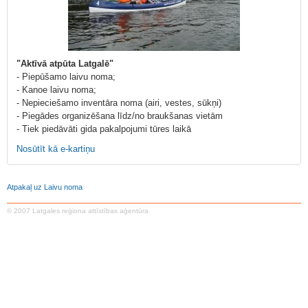
"Aktīvā atpūta Latgalē"
- Piepūšamo laivu noma;
- Kanoe laivu noma;
- Nepieciešamo inventāra noma (airi, vestes, sūkņi)
- Piegādes organizēšana līdz/no braukšanas vietām
- Tiek piedāvāti gida pakalpojumi tūres laikā
Nosūtīt kā e-kartiņu
Atpakaļ uz Laivu noma
© 2007 Latgales reģiona attīstības aģentūra