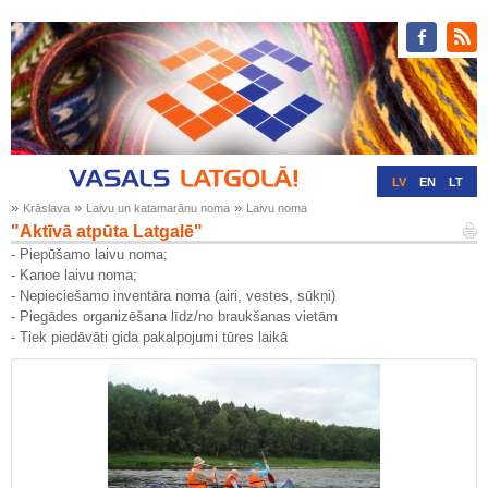
LV
EN
LT
»
»
»
Krāslava
Laivu un katamarānu noma
Laivu noma
RU
DE
"Aktīvā atpūta Latgalē"
- Piepūšamo laivu noma;
- Kanoe laivu noma;
- Nepieciešamo inventāra noma (airi, vestes, sūkņi)
- Piegādes organizēšana līdz/no braukšanas vietām
- Tiek piedāvāti gida pakalpojumi tūres laikā