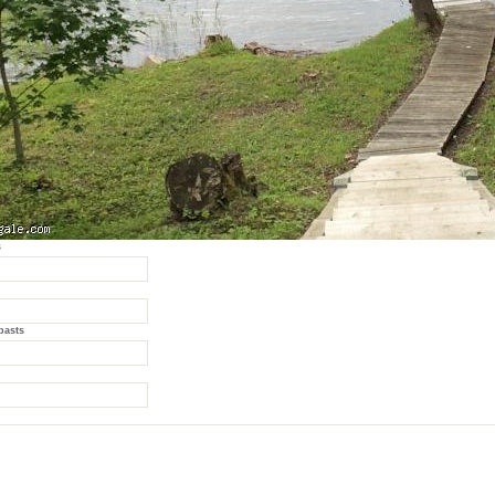
s
pasts