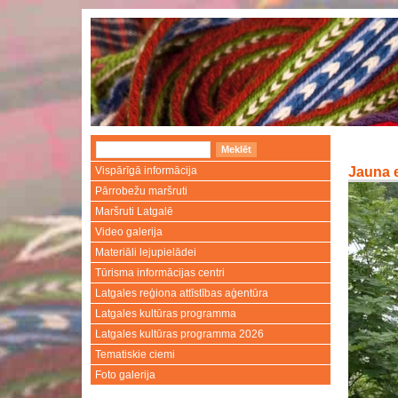
Vispārīgā informācija
Jauna e
Pārrobežu maršruti
Maršruti Latgalē
Video galerija
Materiāli lejupielādei
Tūrisma informācijas centri
Latgales reģiona attīstības aģentūra
Latgales kultūras programma
Latgales kultūras programma 2026
Tematiskie ciemi
Foto galerija