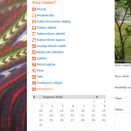
Kurp doties?
Muzeji
Amatniecība
Kultūrvēsturiskie objekti
Dabas objekti
Naktsmītnes pilsētā
Naktsmītnes laukos
Iespēja ieturēt maltīti
Atpūta pie ūdeņiem
Izjādes
Aktīvā atpūta
Jūsu e-past
Pirtis
SPA
Jūsu vārds
Konferenču telpas
Saņēmēja e-
Meklēšana
Augusts 2026
Tēma
1
2
3
4
5
6
7
8
9
Teksts
10
11
12
13
14
15
16
17
18
19
20
21
22
23
24
25
26
27
28
29
30
31