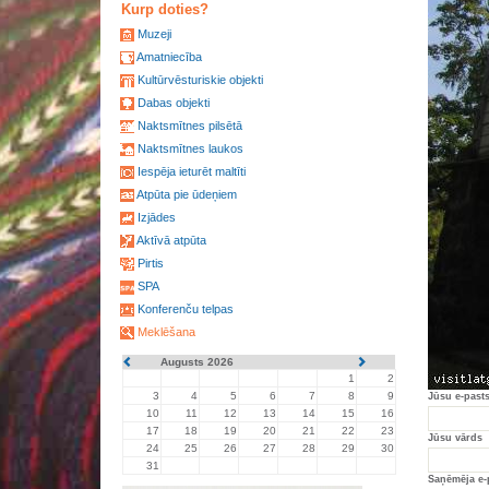
Kurp doties?
Muzeji
Amatniecība
Kultūrvēsturiskie objekti
Dabas objekti
Naktsmītnes pilsētā
Naktsmītnes laukos
Iespēja ieturēt maltīti
Atpūta pie ūdeņiem
Izjādes
Aktīvā atpūta
Pirtis
SPA
Konferenču telpas
Meklēšana
Augusts 2026
1
2
3
4
5
6
7
8
9
Jūsu e-past
10
11
12
13
14
15
16
17
18
19
20
21
22
23
Jūsu vārds
24
25
26
27
28
29
30
31
Saņēmēja e-