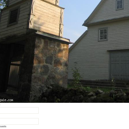
s
pasts