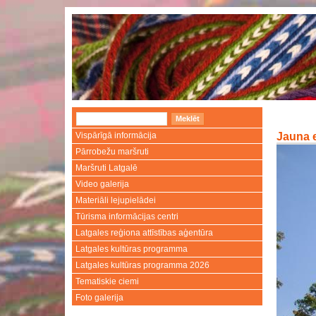
Vispārīgā informācija
Jauna e
Pārrobežu maršruti
Maršruti Latgalē
Video galerija
Materiāli lejupielādei
Tūrisma informācijas centri
Latgales reģiona attīstības aģentūra
Latgales kultūras programma
Latgales kultūras programma 2026
Tematiskie ciemi
Foto galerija