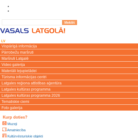
LV
EN
LT
RU
DE
Vispārīgā informācija
Pārrobežu maršruti
Maršruti Latgalē
Video galerija
Materiāli lejupielādei
Tūrisma informācijas centri
Latgales reģiona attīstības aģentūra
Latgales kultūras programma
Latgales kultūras programma 2026
Tematiskie ciemi
Foto galerija
Kurp doties?
Muzeji
Amatniecība
Kultūrvēsturiskie objekti