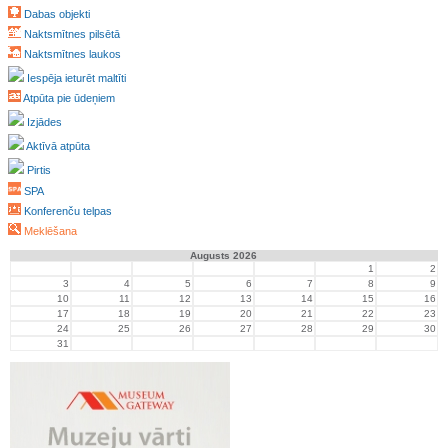
Dabas objekti
Naktsmītnes pilsētā
Naktsmītnes laukos
Iespēja ieturēt maltīti
Atpūta pie ūdeņiem
Izjādes
Aktīvā atpūta
Pirtis
SPA
Konferenču telpas
Meklēšana
Augusts 2026
1
2
3
4
5
6
7
8
9
10
11
12
13
14
15
16
17
18
19
20
21
22
23
24
25
26
27
28
29
30
31