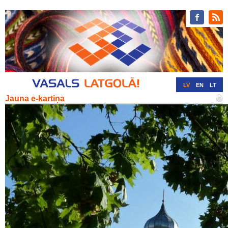
LV
EN
LT
Jauna e-kartiņa
RU
DE