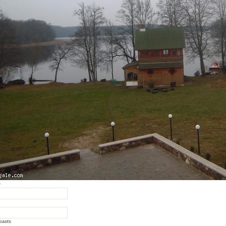
s
pasts