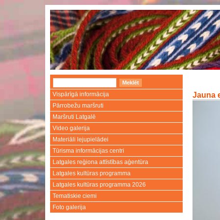
Vispārīgā informācija
Jauna e
Pārrobežu maršruti
Maršruti Latgalē
Video galerija
Materiāli lejupielādei
Tūrisma informācijas centri
Latgales reģiona attīstības aģentūra
Latgales kultūras programma
Latgales kultūras programma 2026
Tematiskie ciemi
Foto galerija