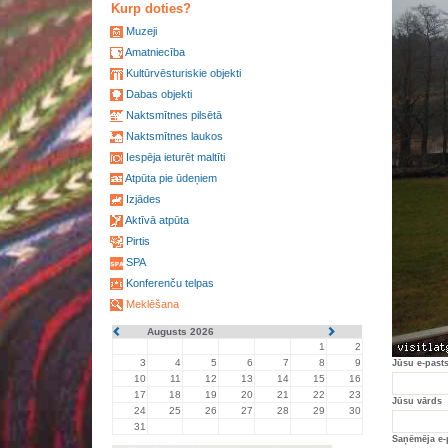
Kurp doties?
Muzeji
Amatniecība
Kultūrvēsturiskie objekti
Dabas objekti
Naktsmītnes pilsētā
Naktsmītnes laukos
Iespēja ieturēt maltīti
Atpūta pie ūdeņiem
Izjādes
Aktīvā atpūta
Pirtis
SPA
Konferenču telpas
Meklēšana
Augusts 2026
1
2
3
4
5
6
7
8
9
Jūsu e-past
10
11
12
13
14
15
16
17
18
19
20
21
22
23
Jūsu vārds
24
25
26
27
28
29
30
31
Saņēmēja e-