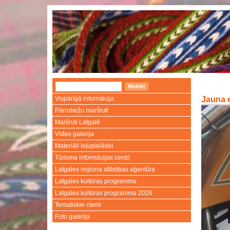
Vispārīgā informācija
Jauna e
Pārrobežu maršruti
Maršruti Latgalē
Video galerija
Materiāli lejupielādei
Tūrisma informācijas centri
Latgales reģiona attīstības aģentūra
Latgales kultūras programma
Latgales kultūras programma 2026
Tematiskie ciemi
Foto galerija