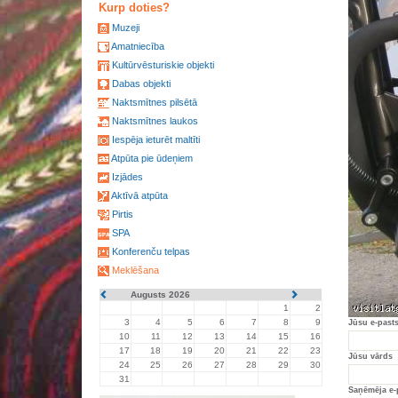
Kurp doties?
Muzeji
Amatniecība
Kultūrvēsturiskie objekti
Dabas objekti
Naktsmītnes pilsētā
Naktsmītnes laukos
Iespēja ieturēt maltīti
Atpūta pie ūdeņiem
Izjādes
Aktīvā atpūta
Pirtis
SPA
Konferenču telpas
Meklēšana
Augusts 2026
1
2
3
4
5
6
7
8
9
Jūsu e-past
10
11
12
13
14
15
16
17
18
19
20
21
22
23
Jūsu vārds
24
25
26
27
28
29
30
31
Saņēmēja e-