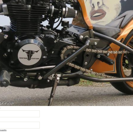
s
pasts