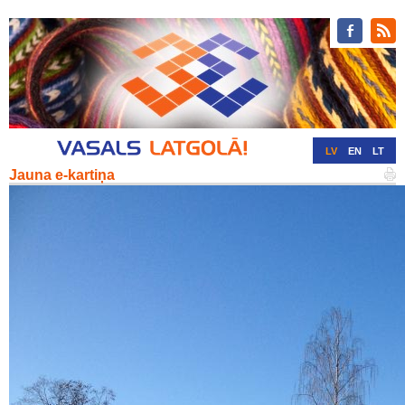
LV
EN
LT
Jauna e-kartiņa
RU
DE