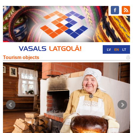
LV
EN
LT
Tourism objects
RU
DE