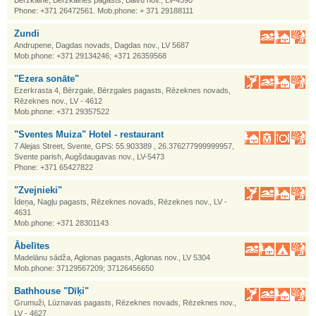
Bērzkalne, Bērzkalnes pagasts, Balvu nov., LV-4590
Phone: +371 26472561. Mob.phone: + 371 29188111
Zundi
Andrupene, Dagdas novads, Dagdas nov., LV 5687
Mob.phone: +371 29134246; +371 26359568
"Ezera sonāte"
Ezerkrasta 4, Bērzgale, Bērzgales pagasts, Rēzeknes novads,
Rēzeknes nov., LV - 4612
Mob.phone: +371 29357522
"Sventes Muiza" Hotel - restaurant
7 Alejas Street, Svente, GPS: 55.903389 , 26.376277999999957,
Svente parish, Augšdaugavas nov., LV-5473
Phone: +371 65427822
"Zvejnieki"
Īdeņa, Nagļu pagasts, Rēzeknes novads, Rēzeknes nov., LV -
4631
Mob.phone: +371 28301143
Ābelītes
Madelānu sādža, Aglonas pagasts, Aglonas nov., LV 5304
Mob.phone: 37129567209; 37126456650
Bathhouse "Dīķi"
Grumuži, Lūznavas pagasts, Rēzeknes novads, Rēzeknes nov.,
LV - 4627