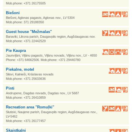
Mob.phone: +371 26175505
Biešoni
Biešoni, Aglonas pagasts, Aglonas nov., LV 5304
Mob.phone: 371 29188350
Guest house "Mežmalas"
Baraviki, Liksna parish, Daugavpils region, Augšdaugavas nov.
Mob.phone: +371 22442529
Pie Kaupra
Jaunviļāni, Viļānu pagasts, Viļānu novads, Viļānu nov., LV - 4650
Phone: +371 64662506. Mob.phone: +371 29440780
Piekalne, motel
Silovi, Kalnieši, Krāslavas novads
Mob.phone: +371 25633636
Pinti
Andrupene, Dagdas novads, Dagdas nov., LV 5687
Mob.phone: +371 26410859
Recreation area "Romuļki"
Slutiski, Naujene parish, Daugavpils region, Augšdaugavas nov.,
LV-5462
Mob.phone: +371 26177457
Skaistkalni