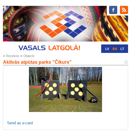
LV
EN
LT
»
»
Rezekne
Objects
RU
DE
Aktīvās atpūtas parks "Čīkurs"
Send as e-card