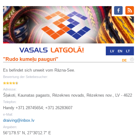
LV
EN
LT
"Rudo kumeļu pauguri"
RU
DE
Es befindet sich unweit vom Rāzna-See.
Bewertung der Seitebesucher:
Adresse:
Šļakoti, Kaunatas pagasts, Rēzeknes novads, Rēzeknes nov., LV - 4622
Telepfon:
Handy +371 28745654; +371 26283607
e-Mail:
draiving@inbox.lv
Angaben:
56°17'8.5" N, 27°30'12.7" E