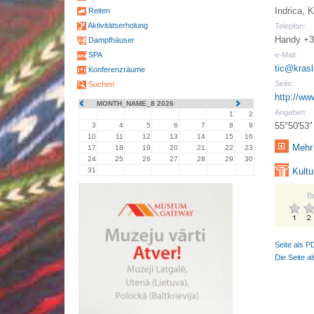
Indrica, 
Reiten
Aktivitätserholung
Telepfon:
Handy +3
Dampfhäuser
SPA
e-Mail:
tic@krasl
Konferenzräume
Seite:
Suchen
http://ww
MONTH_NAME_8 2026
Angaben:
1
2
55°50'53"
3
4
5
6
7
8
9
10
11
12
13
14
15
16
Mehr 
17
18
19
20
21
22
23
24
25
26
27
28
29
30
31
Kultu
B
Seite als P
Die Seite a