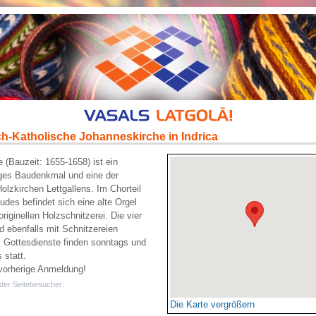
h-Katholische Johanneskirche in Indrica
e (Bauzeit: 1655-1658) ist ein
iges Baudenkmal und eine der
Holzkirchen Lettgallens. Im Chorteil
des befindet sich eine alte Orgel
originellen Holzschnitzerei. Die vier
nd ebenfalls mit Schnitzereien
 Gottesdienste finden sonntags und
 statt.
vorherige Anmeldung!
der Seitebesucher:
Die Karte vergrößern