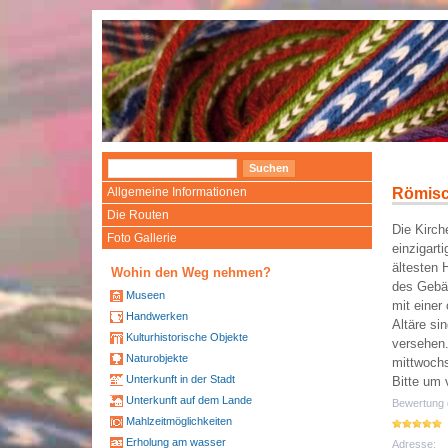
Allgemeine Informationen
Römisc
Die Routen
Die Kirch
Foto Gallerie
einzigart
ältesten 
Wohin den Weg nehmen?
des Gebäu
Museen
mit einer 
Handwerken
Altäre si
Kulturhistorische Objekte
versehen.
Naturobjekte
mittwochs
Unterkunft in der Stadt
Bitte um 
Unterkunft auf dem Lande
Bewertung 
Mahlzeitmöglichkeiten
Erholung am wasser
Adresse: