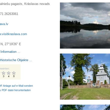
Kalniešu pagasts, Krāslavas novads
71 26263061
ava.lv
w.visitkraslava.com
 N, 27°19'26" E
Information ...
rhistorische Objekte ...
ewerten:
DF Anlage auf e-Mail senden
ls PDF datei herunterladen