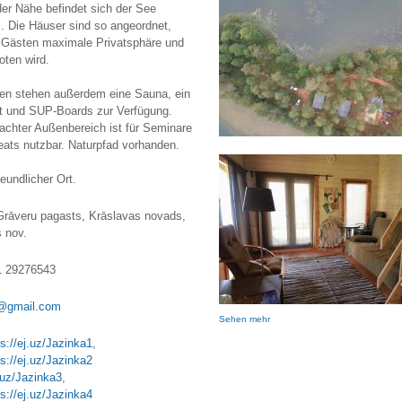
der Nähe befindet sich der See
. Die Häuser sind so angeordnet,
 Gästen maximale Privatsphäre und
ten wird.
en stehen außerdem eine Sauna, ein
t und SUP-Boards zur Verfügung.
achter Außenbereich ist für Seminare
eats nutzbar. Naturpfad vorhanden.
reundlicher Ort.
Grāveru pagasts, Krāslavas novads,
 nov.
1 29276543
i@gmail.com
Sehen mehr
ps://ej.uz/Jazinka1
,
ps://ej.uz/Jazinka2
j.uz/Jazinka3
,
ps://ej.uz/Jazinka4