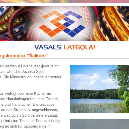
ngskomplex "Šalkoņi"
n werden 4 Holzhäuser (jeweils mit
 am Ufer des Jazinka-Sees
n. Die Mindestbuchungsdauer beträgt
s verfügt über eine Küche mit
und Haushaltsgeräten, eine Toilette,
he und Handtücher. Die Gebäude
t an das Stromnetz angeschlossen;
ie wird durch Solarpaneele erzeugt.
s hat eine Terrasse. Das weitläufige
ignet sich für Spaziergänge im