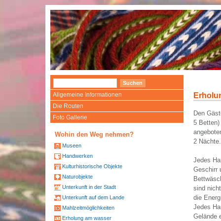
Allgemeine Informationen
Erholu
Die Routen
Den Gäste
Foto Gallerie
5 Betten)
angebote
Wohin den Weg nehmen?
2 Nächte.
Museen
Handwerken
Jedes Hau
Kulturhistorische Objekte
Geschirr 
Naturobjekte
Bettwäsc
Unterkunft in der Stadt
sind nich
die Energ
Unterkunft auf dem Lande
Jedes Hau
Mahlzeitmöglichkeiten
Gelände e
Erholung am wasser