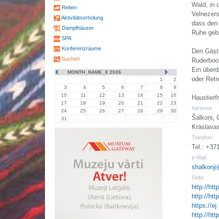
Wald, in 
Reiten
Velnezers
Aktivitätserholung
dass den
Dampfhäuser
Ruhe gebo
SPA
Konferenzräume
Den Gäst
Suchen
Ruderboo
Ein überd
MONTH_NAME_8 2026
oder Retr
1
2
3
4
5
6
7
8
9
10
11
12
13
14
15
16
Haustierf
17
18
19
20
21
22
23
Adresse:
24
25
26
27
28
29
30
Šalkoņi, 
31
Krāslavas
Telepfon:
Tel.: +37
e-Mail:
shalkonj
Seite:
http://htt
http://htt
https://e
http://htt