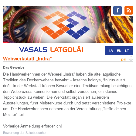
LV
EN
LT
Webwerkstatt „Indra”
RU
DE
Das Gewerbe
Die Handwerkerinnen der Weberei „Indra“ haben die alte latgalische
Tradition des Deckenwebens bewahrt – laseitos koldrys, šnūrūs austī
deči. In der Werkstatt können Besucher eine Textilsammlung besichtigen,
den Webprozess kennenlernen und selbst versuchen, ein kleines
Teppichstück zu weben. Die Werkstatt organisiert außerdem
Ausstellungen, führt Meisterkurse durch und setzt verschiedene Projekte
um. Die Handwerkerinnen nehmen an der Veranstaltung „Treffe deinen
Meister“ teil.
Vorherige Anmeldung erforderlich!
Bewertung der Seitebesucher: