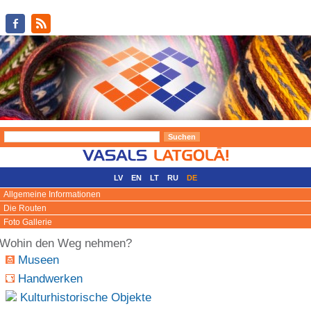
LV
EN
LT
RU
DE
Allgemeine Informationen
Die Routen
Foto Gallerie
Wohin den Weg nehmen?
Museen
Handwerken
Kulturhistorische Objekte