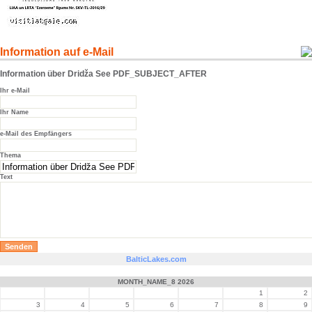
Information auf e-Mail
Information über Dridža See PDF_SUBJECT_AFTER
Ihr e-Mail
Ihr Name
e-Mail des Empfängers
Thema
Text
BalticLakes.com
MONTH_NAME_8 2026
1
2
3
4
5
6
7
8
9