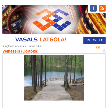
LV
EN
LT
»
»
Aglonas novads
Dabas takas
RU
DE
Velnezers (Čortoks)