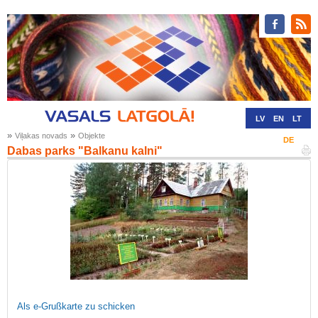
LV
EN
LT
»
»
Viļakas novads
Objekte
RU
DE
Dabas parks "Balkanu kalni"
Als e-Grußkarte zu schicken