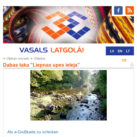
LV
EN
LT
»
»
Viļakas novads
Objekte
RU
DE
Dabas taka "Liepnas upes ieleja"
Als e-Grußkarte zu schicken