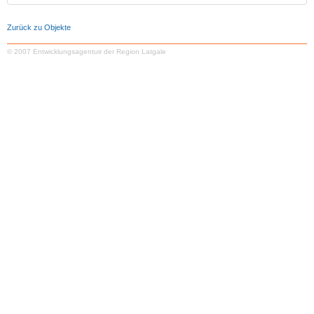
Zurück zu Objekte
© 2007 Entwicklungsagentuir der Region Latgale