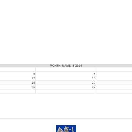
MONTH_NAME_8 2026
5
6
12
13
19
20
26
27