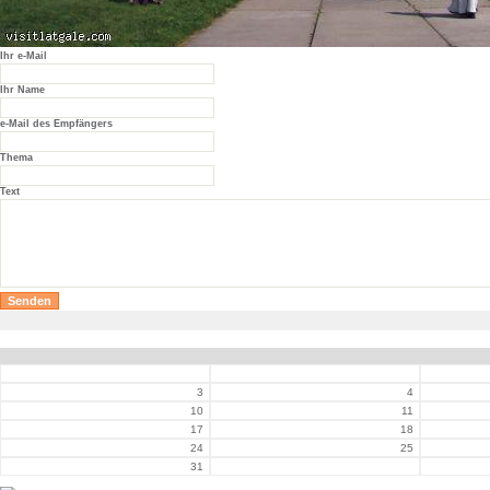
Ihr e-Mail
Ihr Name
e-Mail des Empfängers
Thema
Text
3
4
10
11
17
18
24
25
31