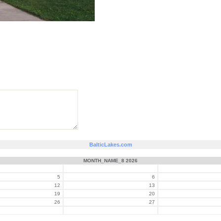
BalticLakes.com
MONTH_NAME_8 2026
5
6
12
13
19
20
26
27