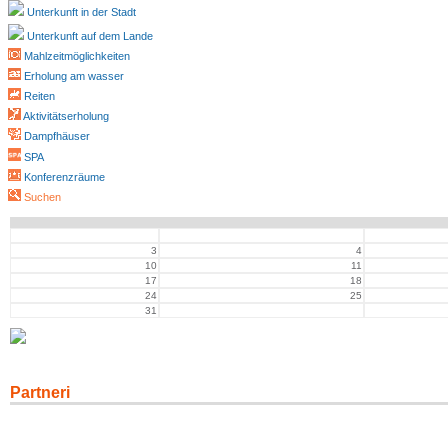
Unterkunft in der Stadt
Unterkunft auf dem Lande
Mahlzeitmöglichkeiten
Erholung am wasser
Reiten
Aktivitätserholung
Dampfhäuser
SPA
Konferenzräume
Suchen
3
4
10
11
17
18
24
25
31
Partneri