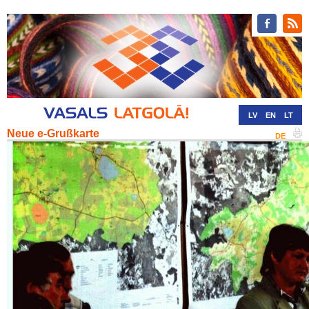
LV
EN
LT
Neue e-Grußkarte
RU
DE