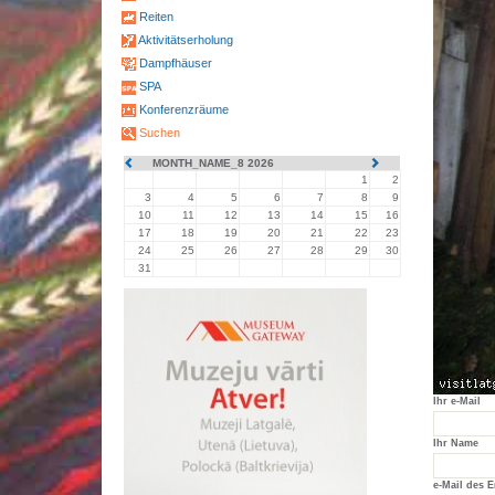
Reiten
Aktivitätserholung
Dampfhäuser
SPA
Konferenzräume
Suchen
MONTH_NAME_8 2026
1
2
3
4
5
6
7
8
9
10
11
12
13
14
15
16
17
18
19
20
21
22
23
24
25
26
27
28
29
30
31
Ihr e-Mail
Ihr Name
e-Mail des 