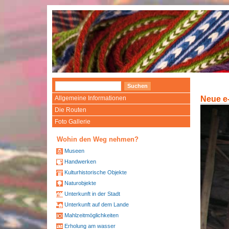
Allgemeine Informationen
Neue e
Die Routen
Foto Gallerie
Wohin den Weg nehmen?
Museen
Handwerken
Kulturhistorische Objekte
Naturobjekte
Unterkunft in der Stadt
Unterkunft auf dem Lande
Mahlzeitmöglichkeiten
Erholung am wasser