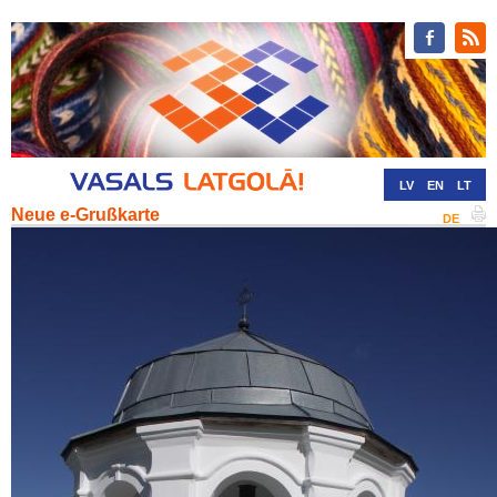
LV
EN
LT
Neue e-Grußkarte
RU
DE