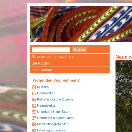
Allgemeine Informationen
Neue e
Die Routen
Foto Gallerie
Wohin den Weg nehmen?
Museen
Handwerken
Kulturhistorische Objekte
Naturobjekte
Unterkunft in der Stadt
Unterkunft auf dem Lande
Mahlzeitmöglichkeiten
Erholung am wasser