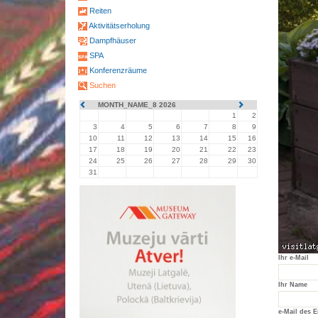
Reiten
Aktivitätserholung
Dampfhäuser
SPA
Konferenzräume
Suchen
MONTH_NAME_8 2026
1
2
3
4
5
6
7
8
9
10
11
12
13
14
15
16
17
18
19
20
21
22
23
24
25
26
27
28
29
30
31
Ihr e-Mail
Ihr Name
e-Mail des 