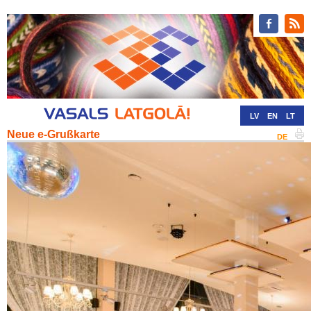
LV
EN
LT
Neue e-Grußkarte
RU
DE