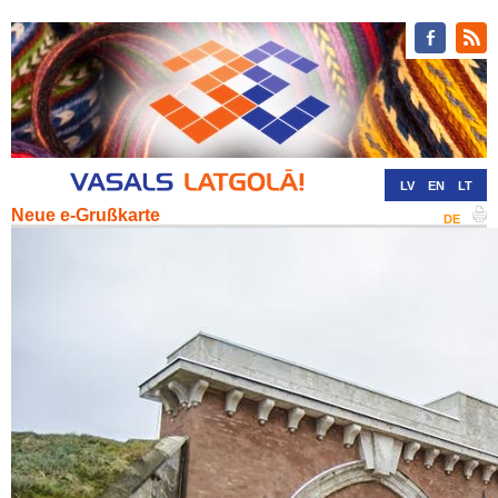
LV
EN
LT
Neue e-Grußkarte
RU
DE