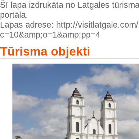
Šī lapa izdrukāta no Latgales tūrisma
portāla.
Lapas adrese: http://visitlatgale.com/l
c=10&amp;o=1&amp;pp=4
Tūrisma objekti