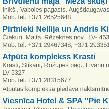
Brīvdienu māja "Meža skuķi
Inikši, Vaboles pagasts, Augšdaugavas
Mob. tel. +371 26525648
Pirtnieki Nellija un Andris 
Čiekuri, Malta, Rēzeknes nov., LV- 46
Mob. tel. +371 29467348, +371 29335
Atpūta komplekss Krasti
Krasti, Stikāni, Rožupes pag., Līvānu 
LV 5327
Mob. tel. +371 28315677
Atpūtas kompleksā piedāvā naktsmītn
Viesnīca Hotel & SPA "Pie 
Jaunviļāni, Viļānu pag., Rēzeknes nova