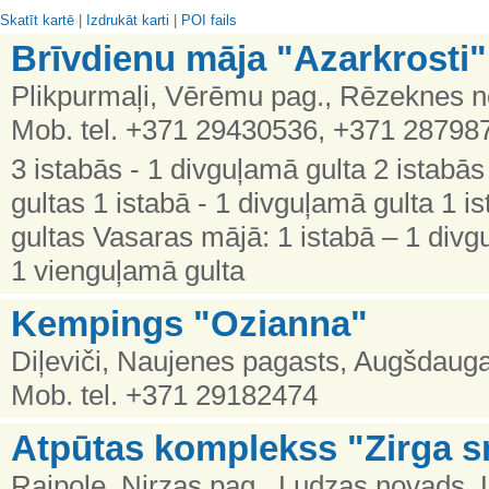
Skatīt kartē
|
Izdrukāt karti
|
POI fails
Brīvdienu māja "Azarkrosti"
Plikpurmaļi, Vērēmu pag., Rēzeknes no
Mob. tel. +371 29430536, +371 28798
3 istabās - 1 divguļamā gulta 2 istabā
gultas 1 istabā - 1 divguļamā gulta 1 i
gultas Vasaras mājā: 1 istabā – 1 divg
1 vienguļamā gulta
Kempings "Ozianna"
Diļeviči, Naujenes pagasts, Augšdaug
Mob. tel. +371 29182474
Atpūtas komplekss "Zirga 
Raipole, Nirzas pag., Ludzas novads,