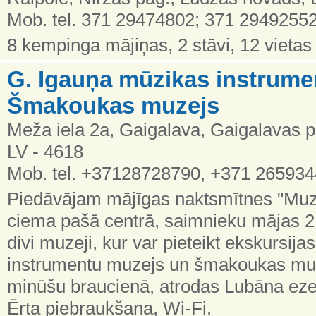
Mob. tel. 371 29474802; 371 2949255
8 kempinga mājiņas, 2 stāvi, 12 vietas
G. Igauņa mūzikas instrume
Šmakoukas muzejs
Meža iela 2a, Gaigalava, Gaigalavas p
LV - 4618
Mob. tel. +37128728790, +371 26593
Piedāvājam mājīgas naktsmītnes "Muz
ciema pašā centrā, saimnieku mājas 2.
divi muzeji, kur var pieteikt ekskursija
instrumentu muzejs un šmakoukas muz
minūšu braucienā, atrodas Lubāna ezers
Ērta piebraukšana, Wi-Fi.