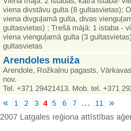
Vienā mājā: 2 istabas, katrā istabā- v
viena divstāvu gulta (8 gultasvietas); O
viena divguļamā gulta, divas vienguļa
gultasvietas) ; Trešā mājā: 1 istaba - 
viena vienguļamā gulta (3 gultasvietas);
gultasvietas
Arendoles muiža
Arendole, Rožkalnu pagasts, Vārkava
nov.
Tel. +371 29421413. Mob. tel. +371 2
«
…
»
1
2
3
4
5
6
7
11
2007 Latgales reģiona attīstības aģe