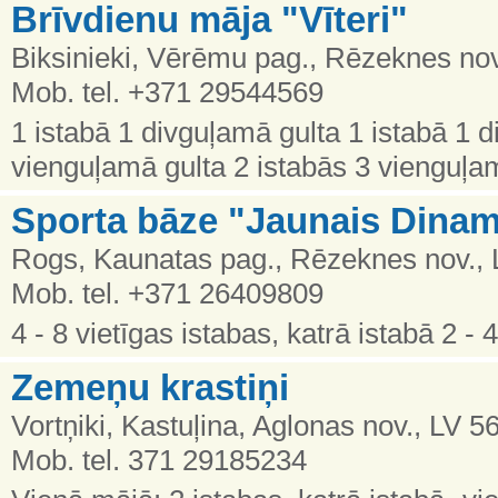
Brīvdienu māja "Vīteri"
Biksinieki, Vērēmu pag., Rēzeknes nov
Mob. tel. +371 29544569
1 istabā 1 divguļamā gulta 1 istabā 1 
vienguļamā gulta 2 istabās 3 vienguļa
Sporta bāze "Jaunais Dinam
Rogs, Kaunatas pag., Rēzeknes nov., 
Mob. tel. +371 26409809
4 - 8 vietīgas istabas, katrā istabā 2 -
Zemeņu krastiņi
Vortņiki, Kastuļina, Aglonas nov., LV 5
Mob. tel. 371 29185234