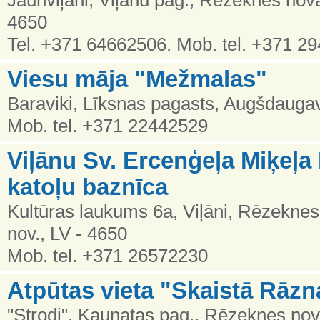
4650
Tel. +371 64662506. Mob. tel. +371 2
Viesu māja "Mežmalas"
Baraviki, Līksnas pagasts, Augšdauga
Mob. tel. +371 22442529
Viļānu Sv. Ercenģeļa Miķeļ
katoļu baznīca
Kultūras laukums 6a, Viļāni, Rēzeknes 
nov., LV - 4650
Mob. tel. +371 26572230
Atpūtas vieta "Skaistā Rāzn
"Strodi", Kaunatas pag., Rēzeknes nov