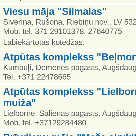
Viesu māja "Silmalas"
Siveriņa, Rušona, Riebiņu nov., LV 53
Mob. tel. 371 29101378, 27640775
Labiekārtotas kotedžas.
Atpūtas komplekss "Beļmont
Kumbuļi, Demenes pagasts, Augšdaug
Tel. +371 22478665
Atpūtas komplekss "Lielbo
muiža"
Lielborne, Salienas pagasts, Augšdau
Mob. tel. +37129284480