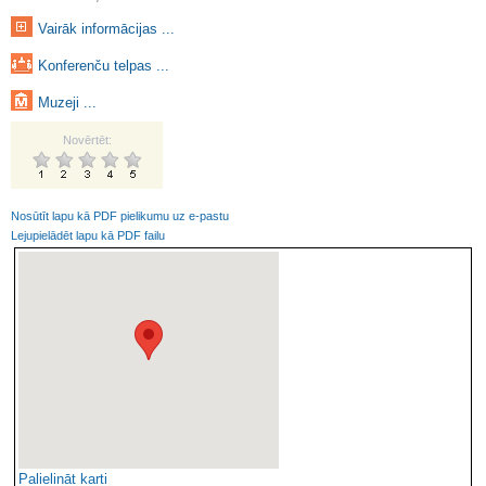
Vairāk informācijas ...
Konferenču telpas ...
Muzeji ...
Novērtēt:
Nosūtīt lapu kā PDF pielikumu uz e-pastu
Lejupielādēt lapu kā PDF failu
Palielināt karti