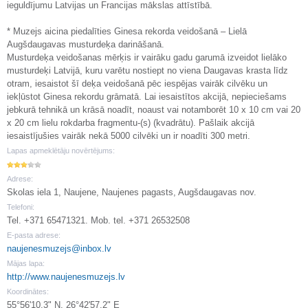
ieguldījumu Latvijas un Francijas mākslas attīstībā.
* Muzejs aicina piedalīties Ginesa rekorda veidošanā – Lielā
Augšdaugavas musturdeķa darināšanā.
Musturdeķa veidošanas mērķis ir vairāku gadu garumā izveidot lielāko
musturdeķi Latvijā, kuru varētu nostiept no viena Daugavas krasta līdz
otram, iesaistot šī deķa veidošanā pēc iespējas vairāk cilvēku un
iekļūstot Ginesa rekordu grāmatā. Lai iesaistītos akcijā, nepieciešams
jebkurā tehnikā un krāsā noadīt, noaust vai notamborēt 10 x 10 cm vai 20
x 20 cm lielu rokdarba fragmentu-(s) (kvadrātu). Pašlaik akcijā
iesaistījušies vairāk nekā 5000 cilvēki un ir noadīti 300 metri.
Lapas apmeklētāju novērtējums:
Adrese:
Skolas iela 1, Naujene, Naujenes pagasts, Augšdaugavas nov.
Telefoni:
Tel. +371 65471321. Mob. tel. +371 26532508
E-pasta adrese:
naujenesmuzejs@inbox.lv
Mājas lapa:
http://www.naujenesmuzejs.lv
Koordinātes:
55°56'10.3" N, 26°42'57.2" E