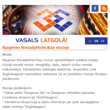
LV
EN
LT
Naujenes Novadpētniecības muzejs
RU
DE
Muzejs
Naujenes Novadpētniecības muzejs apmeklētājiem piedāvā iespēju
izzināt novada vēsturi, etnogrāfiju, dabu, iepazīt izcilus novada
māksliniekus, līdzdarboties radošajās darbnīcās, iesaistīties Lielā
Augšdaugavas musturdeķa veidošanā, kā arī piedalīties muzeja rīkotajos
pasākumos.
Muzeja piedāvājums:
* Dabas parka “Daugavas loki” un Daugavas zemūdens pasaules
izzināšana ekspozīcijā “SirdsDaugava”;
* Interaktīvā ekspozīcija ar plašu informāciju par īpaši aizsargājamo
dabas teritoriju “Augšdaugava”;