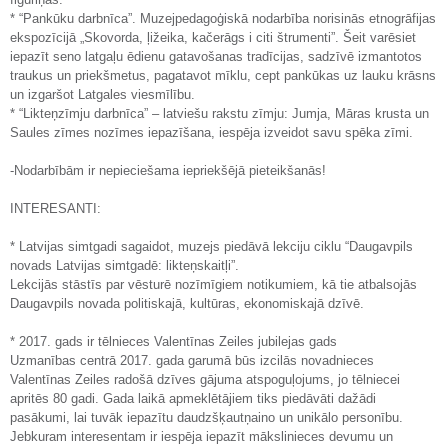
* “Pankūku darbnīca”. Muzejpedagoģiskā nodarbība norisinās etnogrāfijas
ekspozīcijā „Skovorda, ļižeika, kačerāgs i citi štrumenti”. Šeit varēsiet
iepazīt seno latgaļu ēdienu gatavošanas tradīcijas, sadzīvē izmantotos
traukus un priekšmetus, pagatavot mīklu, cept pankūkas uz lauku krāsns
un izgaršot Latgales viesmīlību.
* “Likteņzīmju darbnīca” – latviešu rakstu zīmju: Jumja, Māras krusta un
Saules zīmes nozīmes iepazīšana, iespēja izveidot savu spēka zīmi.
-Nodarbībām ir nepieciešama iepriekšējā pieteikšanās!
INTERESANTI:
* Latvijas simtgadi sagaidot, muzejs piedāvā lekciju ciklu “Daugavpils
novads Latvijas simtgadē: likteņskaitļi”.
Lekcijās stāstīs par vēsturē nozīmīgiem notikumiem, kā tie atbalsojās
Daugavpils novada politiskajā, kultūras, ekonomiskajā dzīvē.
* 2017. gads ir tēlnieces Valentīnas Zeiles jubilejas gads
Uzmanības centrā 2017. gada garumā būs izcilās novadnieces
Valentīnas Zeiles radošā dzīves gājuma atspoguļojums, jo tēlniecei
apritēs 80 gadi. Gada laikā apmeklētājiem tiks piedāvāti dažādi
pasākumi, lai tuvāk iepazītu daudzšķautņaino un unikālo personību.
Jebkuram interesentam ir iespēja iepazīt mākslinieces devumu un