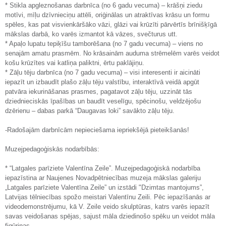
* Stikla apgleznošanas darbnīca (no 6 gadu vecuma) – krāšņi ziedu
motīvi, mīļu dzīvnieciņu attēli, oriģinālas un atraktīvas krāsu un formu
spēles, kas pat visvienkāršāko vāzi, glāzi vai krūzīti pārvērtīs brīnišķīgā
mākslas darbā, ko varēs izmantot kā vāzes, svečturus utt.
* Apaļo lupatu tepiķīšu tamborēšana (no 7 gadu vecuma) – viens no
senajām amatu prasmēm. No krāsainām auduma strēmelēm varēs veidot
košu krūzītes vai katliņa paliktni, ērtu paklājiņu.
* Zāļu tēju darbnīca (no 7 gadu vecuma) – visi interesenti ir aicināti
iepazīt un izbaudīt plašo zāļu tēju valstību, interaktīvā veidā apgūt
patvāra iekurināšanas prasmes, pagatavot zāļu tēju, uzzināt tās
dziednieciskās īpašības un baudīt veselīgu, spēcinošu, veldzējošu
dzērienu – dabas parkā “Daugavas loki” savākto zāļu tēju.
-Radošajām darbnīcām nepieciešama iepriekšējā pieteikšanās!
Muzejpedagoģiskās nodarbībās:
* “Latgales parīziete Valentīna Zeile”. Muzejpedagoģiskā nodarbība
iepazīstina ar Naujenes Novadpētniecības muzeja mākslas galeriju
„Latgales parīziete Valentīna Zeile” un izstādi "Dzimtas mantojums”,
Latvijas tēlniecības spožo meistari Valentīnu Zeili. Pēc iepazīšanās ar
videodemonstrējumu, kā V. Zeile veido skulptūras, katrs varēs iepazīt
savas veidošanas spējas, sajust māla dziedinošo spēku un veidot māla
figūriņas.