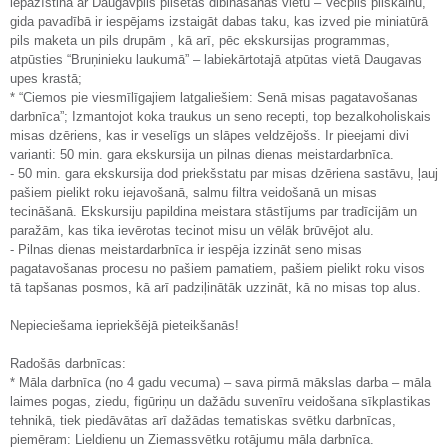
iepazīstina ar Daugavpils pilsētas dibināšanas vietu – Vecpils pilskalnu,
gida pavadībā ir iespējams izstaigāt dabas taku, kas izved pie miniatūrā
pils maketa un pils drupām , kā arī, pēc ekskursijas programmas,
atpūsties “Bruņinieku laukumā” – labiekārtotajā atpūtas vietā Daugavas
upes krastā;
* “Ciemos pie viesmīlīgajiem latgaliešiem: Senā misas pagatavošanas
darbnīca”; Izmantojot koka traukus un seno recepti, top bezalkoholiskais
misas dzēriens, kas ir veselīgs un slāpes veldzējošs. Ir pieejami divi
varianti: 50 min. gara ekskursija un pilnas dienas meistardarbnīca.
- 50 min. gara ekskursija dod priekšstatu par misas dzēriena sastāvu, ļauj
pašiem pielikt roku iejavošanā, salmu filtra veidošanā un misas
tecināšanā. Ekskursiju papildina meistara stāstījums par tradīcijām un
paražām, kas tika ievērotas tecinot misu un vēlāk brūvējot alu.
- Pilnas dienas meistardarbnīca ir iespēja izzināt seno misas
pagatavošanas procesu no pašiem pamatiem, pašiem pielikt roku visos
tā tapšanas posmos, kā arī padziļinātāk uzzināt, kā no misas top alus.
Nepieciešama iepriekšējā pieteikšanās!
Radošās darbnīcas:
* Māla darbnīca (no 4 gadu vecuma) – sava pirmā mākslas darba – māla
laimes pogas, ziedu, figūriņu un dažādu suvenīru veidošana sīkplastikas
tehnikā, tiek piedāvātas arī dažādas tematiskas svētku darbnīcas,
piemēram: Lieldienu un Ziemassvētku rotājumu māla darbnīca.