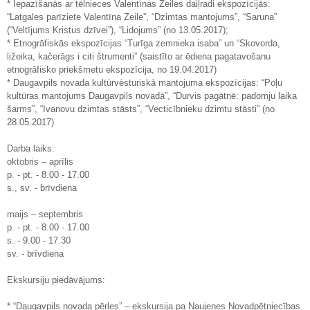
* Iepazīšanās ar tēlnieces Valentīnas Zeiles daiļradi ekspozīcijās:
“Latgales parīziete Valentīna Zeile”, “Dzimtas mantojums”, “Saruna”
(“Veltījums Kristus dzīvei”), “Lidojums” (no 13.05.2017);
* Etnogrāfiskās ekspozīcijas “Turīga zemnieka isaba” un “Skovorda,
ližeika, kačerāgs i citi štrumenti” (saistīto ar ēdiena pagatavošanu
etnogrāfisko priekšmetu ekspozīcija, no 19.04.2017)
* Daugavpils novada kultūrvēsturiskā mantojuma ekspozīcijas: “Poļu
kultūras mantojums Daugavpils novadā”, “Durvis pagātnē: padomju laika
šarms”, “Ivanovu dzimtas stāsts”, “Vecticībnieku dzimtu stāsti” (no
28.05.2017)
Darba laiks:
oktobris – aprīlis
p. - pt. - 8.00 - 17.00
s., sv. - brīvdiena
maijs – septembris
p. - pt. - 8.00 - 17.00
s. - 9.00 - 17.30
sv. - brīvdiena
Ekskursiju piedāvājums:
* “Daugavpils novada pērles” – ekskursija pa Naujenes Novadpētniecības