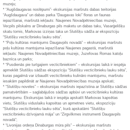
muzeju;
* “Augšdaugavas noslēpumi”- ekskursijas maršruts dabas teritorijas
“Augšdaugava” un dabas parka “Daugavas loki” floras un faunas
iepazīšanai, maršrutā iekļauts: Naujenes Novadpētniecības muzejs,
Vecpils pilskalns ar Dinaburgas pils maketu un dabas taku, Vasarģelišķu
skatu tornis, Markovas izziņas taka un Slutišķu sādža ar ekspozīciju
“Slutišķu vecticībnieku lauku sēta”.
* “Poļu kultūras mantojums Daugavpils novadā” – ekskursijas maršruts
poļu kultūras mantojuma iepazīšanai Naujenes pagastā, maršrutā
iekļauts: Naujenes Novadpētniecības muzejs, Juzefovas Romas katoļu
baznīca un parks;
* “Pusdienās pie turīgajiem vecticībniekiem” – ekskursijas laikā ir iespēja
apmeklēt Slutišķu sādžas ekspozīciju “Slutišķu vecticībnieku lauku sēta”,
kuras pagalmā var izbaudīt vecticībnieku kulināro mantojumu, maršrutu
iesakām papildināt ar Naujenes Novadpētniecības muzeja apskati;
* “Slutišķu noveles” – ekskursijas maršruts iepazīstina ar Slutišķu sādžas
pamatvērtībām – saglabājušos sādžas apbūvi un vecticībnieku kultūras
mantojumu. Ekskursijas laikā ir iespēja apskatīt Markovas kapsētas
vietu, Slutišķu viduslaiku kapsētas un apmetnes vietu, ekspozīciju
“Slutišķu vecticībnieku lauku sēta”, kurā apskatāmi “Slutišķu
vecticībnieku dzīvojamā māja” un “Zirgvilkmes instrumenti Daugavpils
novadā”;
* “Livonijas ordeņa Dinaburgas mūra pils” – ekskursijas maršruts