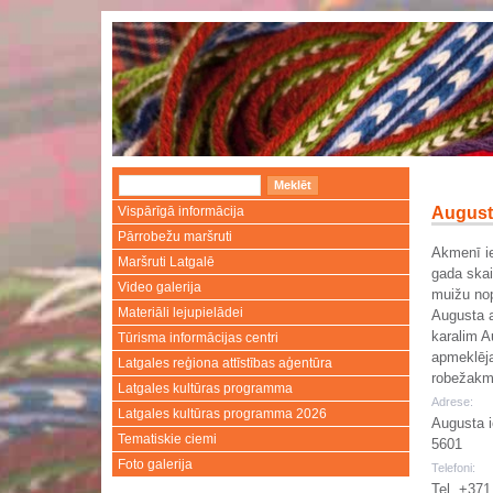
Vispārīgā informācija
August
Pārrobežu maršruti
Akmenī ie
Maršruti Latgalē
gada skai
Video galerija
muižu nop
Materiāli lejupielādei
Augusta a
karalim A
Tūrisma informācijas centri
apmeklēja
Latgales reģiona attīstības aģentūra
robežakm
Latgales kultūras programma
Adrese:
Latgales kultūras programma 2026
Augusta i
Tematiskie ciemi
5601
Foto galerija
Telefoni:
Tel. +371