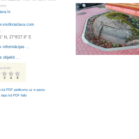
rese:
ava.lv
w.visitkraslava.com
:
1" N, 27°8'27.9" E
k informācijas ...
 objekti ...
ovērtēt:
u kā PDF pielikumu uz e-pastu
t lapu kā PDF failu