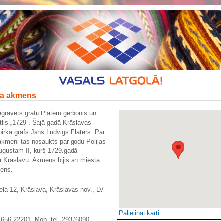
a akmens
gravēts grāfu Plāteru ģerbonis un
tlis „1729”. Šajā gadā Krāslavas
irka grāfs Jans Ludvigs Plāters. Par
kmeni tas nosaukts par godu Polijas
ugustam II, kurš 1729.gadā
 Krāslavu. Akmens bijis arī miesta
ens.
ela 12, Krāslava, Krāslavas nov., LV-
Palielināt karti
 656 22201. Mob. tel. 29376090