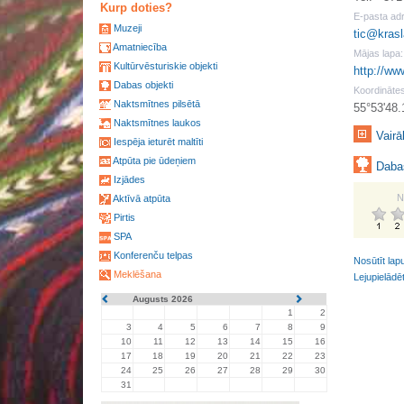
Kurp doties?
E-pasta ad
Muzeji
tic@krasl
Amatniecība
Mājas lapa:
Kultūrvēsturiskie objekti
http://ww
Dabas objekti
Koordinātes
Naktsmītnes pilsētā
55°53'48.
Naktsmītnes laukos
Vairā
Iespēja ieturēt maltīti
Atpūta pie ūdeņiem
Dabas
Izjādes
N
Aktīvā atpūta
Pirtis
SPA
Konferenču telpas
Nosūtīt lap
Meklēšana
Lejupielādē
Augusts 2026
1
2
3
4
5
6
7
8
9
10
11
12
13
14
15
16
17
18
19
20
21
22
23
24
25
26
27
28
29
30
31