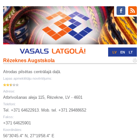
LV
EN
LT
Rēzeknes Augstskola
RU
DE
Atrodas pilsētas centrālajā daļā.
Lapas apmeklētāju novērtējums:
Adrese:
Atbrīvošanas aleja 115, Rēzekne, LV - 4601
Telefoni:
Tel. +371 64622913. Mob. tel. +371 29488652
Fakss:
+371 64625901
Koordinātes:
56°30'45.4" N, 27°19'58.4" E