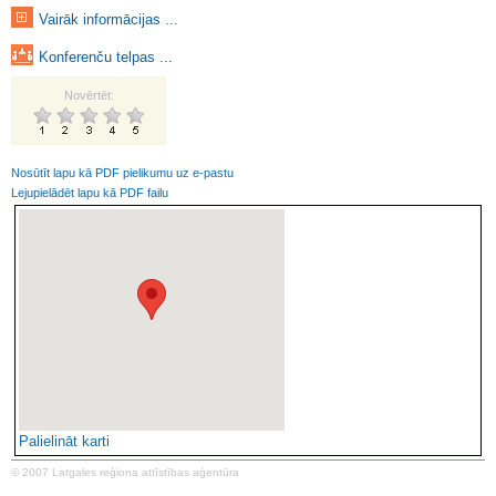
Vairāk informācijas ...
Konferenču telpas ...
Novērtēt:
Nosūtīt lapu kā PDF pielikumu uz e-pastu
Lejupielādēt lapu kā PDF failu
Palielināt karti
© 2007 Latgales reģiona attīstības aģentūra