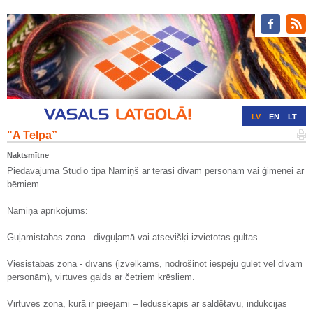
LV
EN
LT
"A Telpa”
RU
DE
Naktsmītne
Piedāvājumā Studio tipa Namiņš ar terasi divām personām vai ģimenei ar
bērniem.
Namiņa aprīkojums:
Guļamistabas zona - divguļamā vai atsevišķi izvietotas gultas.
Viesistabas zona - dīvāns (izvelkams, nodrošinot iespēju gulēt vēl divām
personām), virtuves galds ar četriem krēsliem.
Virtuves zona, kurā ir pieejami – ledusskapis ar saldētavu, indukcijas