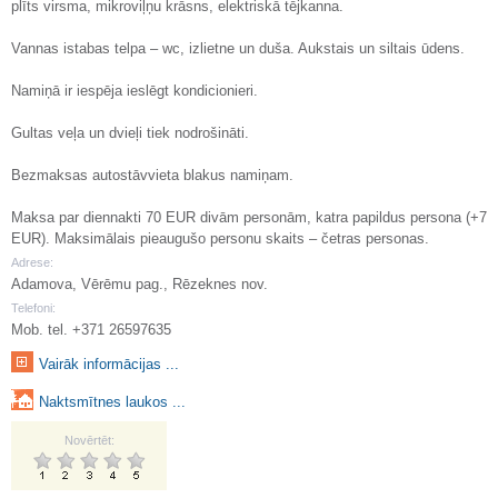
plīts virsma, mikroviļņu krāsns, elektriskā tējkanna.
Vannas istabas telpa – wc, izlietne un duša. Aukstais un siltais ūdens.
Namiņā ir iespēja ieslēgt kondicionieri.
Gultas veļa un dvieļi tiek nodrošināti.
Bezmaksas autostāvvieta blakus namiņam.
Maksa par diennakti 70 EUR divām personām, katra papildus persona (+7
EUR). Maksimālais pieaugušo personu skaits – četras personas.
Adrese:
Adamova, Vērēmu pag., Rēzeknes nov.
Telefoni:
Mob. tel. +371 26597635
Vairāk informācijas ...
Naktsmītnes laukos ...
Novērtēt: