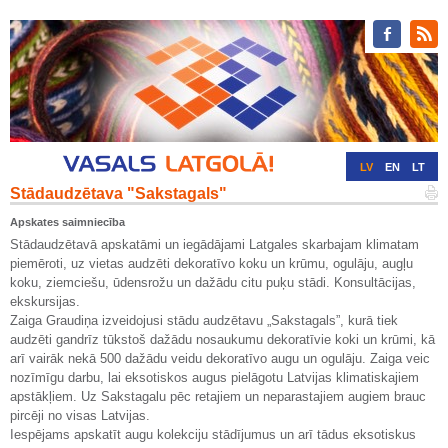
LV
EN
LT
Stādaudzētava "Sakstagals"
RU
DE
Apskates saimniecība
Stādaudzētavā apskatāmi un iegādājami Latgales skarbajam klimatam
piemēroti, uz vietas audzēti dekoratīvo koku un krūmu, ogulāju, augļu
koku, ziemciešu, ūdensrožu un dažādu citu puķu stādi. Konsultācijas,
ekskursijas.
Zaiga Graudiņa izveidojusi stādu audzētavu „Sakstagals”, kurā tiek
audzēti gandrīz tūkstoš dažādu nosaukumu dekoratīvie koki un krūmi, kā
arī vairāk nekā 500 dažādu veidu dekoratīvo augu un ogulāju. Zaiga veic
nozīmīgu darbu, lai eksotiskos augus pielāgotu Latvijas klimatiskajiem
apstākļiem. Uz Sakstagalu pēc retajiem un neparastajiem augiem brauc
pircēji no visas Latvijas.
Iespējams apskatīt augu kolekciju stādījumus un arī tādus eksotiskus