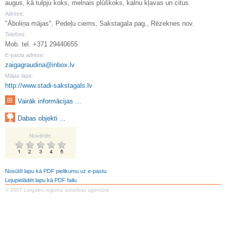
augus, kā tulpju koks, melnais plūškoks, kalnu kļavas un citus.
Adrese:
"Āboliņa mājas", Pedeļu ciems, Sakstagala pag., Rēzeknes nov.
Telefoni:
Mob. tel. +371 29440655
E-pasta adrese:
zaigagraudina@inbox.lv
Mājas lapa:
http://www.stadi-sakstagals.lv
Vairāk informācijas ...
Dabas objekti ...
Novērtēt:
Nosūtīt lapu kā PDF pielikumu uz e-pastu
Lejupielādēt lapu kā PDF failu
© 2007 Latgales reģiona attīstības aģentūra