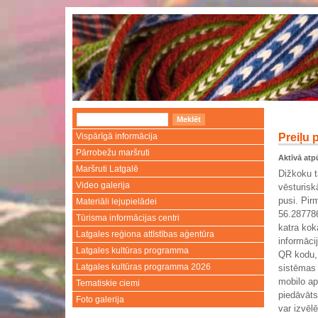
Vispārīgā informācija
Preiļu 
Pārrobežu maršruti
Aktīvā atp
Maršruti Latgalē
Dižkoku t
Video galerija
vēsturisk
pusi. Pir
Materiāli lejupielādei
56.287786
Tūrisma informācijas centri
katra kok
Latgales reģiona attīstības aģentūra
informāci
Latgales kultūras programma
QR kodu, 
Latgales kultūras programma 2026
sistēmas 
mobilo apl
Tematiskie ciemi
piedāvāts 
Foto galerija
var izvēl