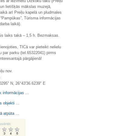
tes ar iezīmētu Dižkoku taku (Preiļu
un lietišķās mākslas muzejā,
aikā arī Preiļu kapelā un pludmales
 “Pampūkas”, Tūrisma informācijas
darba laikā).
is laiks takā – 1,5 h. Bezmaksas.
ienojoties, TICā var pieteikt nelielu
u par parku (tel.65322041) pirms
nteresantajā pārgājienā!
eiļu nov.
:
0295" N, 26°43'36.6239" E
k informācijas ...
 objekti ...
ā atpūta ...
ovērtēt: