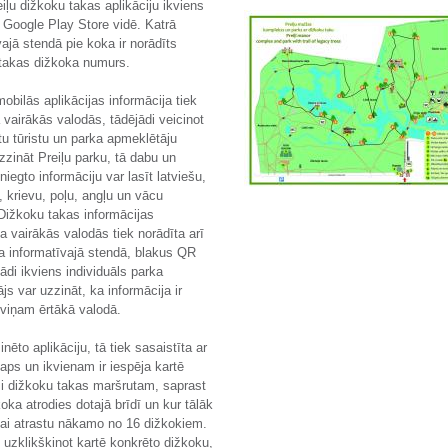
eiļu dižkoku takas aplikāciju ikviens
t Google Play Store vidē. Katrā
vajā stendā pie koka ir norādīts
takas dižkoka numurs.
obilās aplikācijas informācija tiek
 vairākās valodās, tādējādi veicinot
stu tūristu un parka apmeklētāju
izzināt Preiļu parku, tā dabu un
niegto informāciju var lasīt latviešu,
u, krievu, poļu, angļu un vācu
Dižkoku takas informācijas
a vairākās valodās tiek norādīta arī
a informatīvajā stendā, blakus QR
di ikviens individuāls parka
js var uzzināt, ka informācija ir
viņam ērtākā valodā.
nēto aplikāciju, tā tiek sasaistīta ar
ps un ikvienam ir iespēja kartē
zi dižkoku takas maršrutam, saprast
koka atrodies dotajā brīdī un kur tālāk
lai atrastu nākamo no 16 dižkokiem.
, uzklikšķinot kartē konkrēto dižkoku,