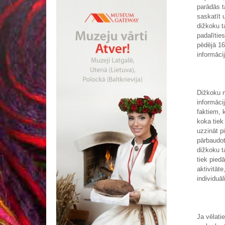
parādās tā
saskatīt 
dižkoku ta
padalīties
pēdējā 16
informāci
Dižkoku m
informāci
faktiem, 
koka tiek
uzzināt p
pārbaudot
dižkoku t
tiek piedā
aktivitāt
individuāli
Ja vēlati