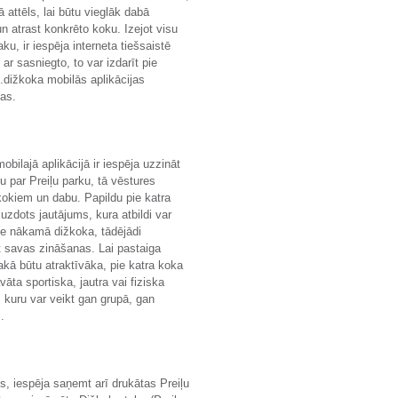
 attēls, lai būtu vieglāk dabā
un atrast konkrēto koku. Izejot visu
ku, ir iespēja interneta tiešsaistē
 ar sasniegto, to var izdarīt pie
.dižkoka mobilās aplikācijas
jas.
obilajā aplikācijā ir iespēja uzzināt
ju par Preiļu parku, tā vēstures
kokiem un dabu. Papildu pie katra
 uzdots jautājums, kura atbildi var
ie nākamā dižkoka, tādējādi
 savas zināšanas. Lai pastaiga
akā būtu atraktīvāka, pie katra koka
vāta sportiska, jautra vai fiziska
e, kuru var veikt gan grupā, gan
.
es, iespēja saņemt arī drukātas Preiļu