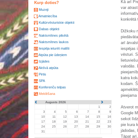
Kā arī Pr
Kurp doties?
var atras
Muzeji
informatī
Amatniecība
konkrētā 
Kultūrvēsturiskie objekti
Dabas objekti
Dižkoku m
Naktsmītnes pilsētā
piedāvāta
Naktsmītnes laukos
arī ārval
iespējas 
Iespēja ieturēt maltīti
vēsturi. S
Atpūta pie ūdeņiem
lietuvieš
Izjādes
valodās. 
Aktīvā atpūta
pieejamīb
Pirtis
katra kok
SPA
kodam. Šā
Konferenču telpas
apmeklētā
Meklēšana
pieejama 
Augusts 2026
Atverot mi
1
2
3
4
5
6
7
8
9
Google Ma
10
11
12
13
14
15
16
sekot līd
17
18
19
20
21
22
23
pie kura 
24
25
26
27
28
29
30
jādodas, 
31
Tāpat arī