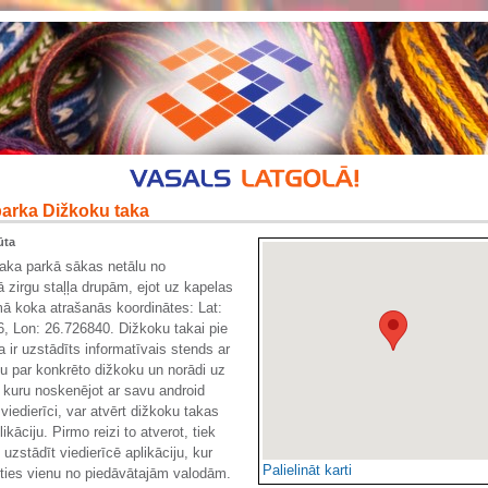
parka Dižkoku taka
ūta
aka parkā sākas netālu no
ā zirgu staļļa drupām, ejot uz kapelas
mā koka atrašanās koordinātes: Lat:
, Lon: 26.726840. Dižkoku takai pie
a ir uzstādīts informatīvais stends ar
ju par konkrēto dižkoku un norādi uz
kuru noskenējot ar savu android
viedierīci, var atvērt dižkoku takas
ikāciju. Pirmo reizi to atverot, tiek
uzstādīt viedierīcē aplikāciju, kur
Palielināt karti
ēties vienu no piedāvātajām valodām.