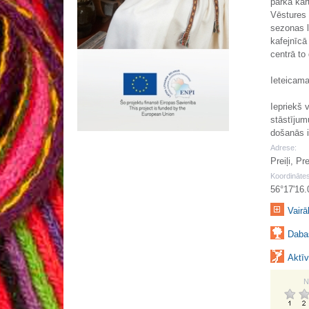
parka kar
Vēstures 
sezonas l
kafejnīcā
centrā to 
Ieteicama
Iepriekš v
stāstījum
došanās i
Adrese:
Preiļi, Pr
Koordinātes
56°17'16.
Vairā
Dabas
Aktīv
N