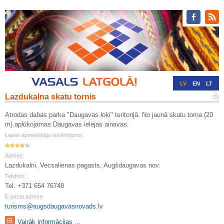
LV
EN
LT
Lazdukalna skatu tornis
RU
DE
Atrodas dabas parka "Daugavas loki" teritorijā. No jaunā skatu torņa (20
m) aplūkojamas Daugavas ielejas ainavas.
Lapas apmeklētāju novērtējums:
Adrese:
Lazdukalni, Vecsalienas pagasts, Augšdaugavas nov.
Telefoni:
Tel. +371 654 76748
E-pasta adrese:
turisms@augsdaugavasnovads.lv
Vairāk informācijas ...