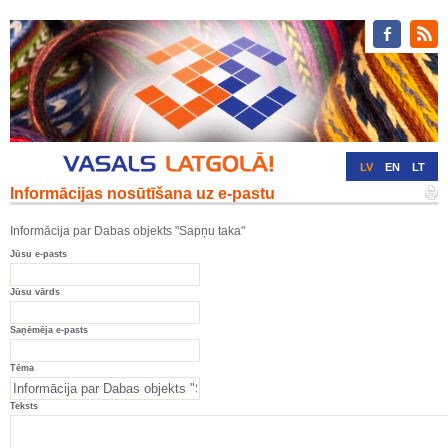
LV
EN
LT
Informācijas nosūtīšana uz e-pastu
RU
DE
Informācija par Dabas objekts "Sapņu taka"
Jūsu e-pasts
Jūsu vārds
Saņēmēja e-pasts
Tēma
Teksts