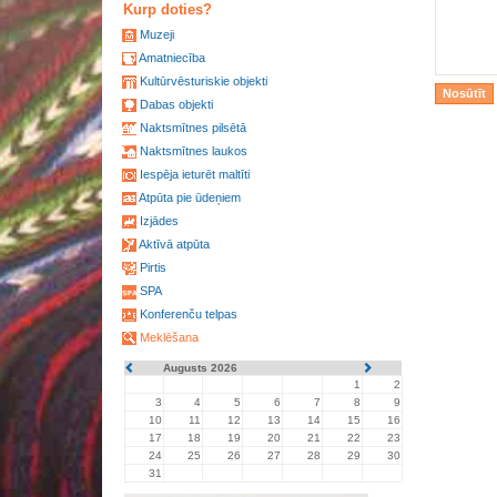
Kurp doties?
Muzeji
Amatniecība
Kultūrvēsturiskie objekti
Dabas objekti
Naktsmītnes pilsētā
Naktsmītnes laukos
Iespēja ieturēt maltīti
Atpūta pie ūdeņiem
Izjādes
Aktīvā atpūta
Pirtis
SPA
Konferenču telpas
Meklēšana
Augusts 2026
1
2
3
4
5
6
7
8
9
10
11
12
13
14
15
16
17
18
19
20
21
22
23
24
25
26
27
28
29
30
31