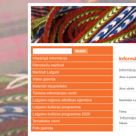
Vispārīgā informācija
Informā
Pārrobežu maršruti
Informācij
Maršruti Latgalē
Jūsu e-past
Video galerija
Materiāli lejupielādei
Jūsu vārds
Tūrisma informācijas centri
Latgales reģiona attīstības aģentūra
Saņēmēja e-
Latgales kultūras programma
Tēma
Latgales kultūras programma 2026
Tematiskie ciemi
Teksts
Foto galerija