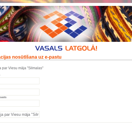
cijas nosūtīšana uz e-pastu
a par Viesu māja "Silmalas"
s
pasts