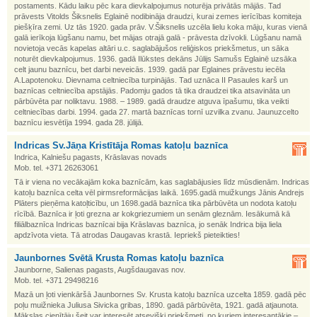
postaments. Kādu laiku pēc kara dievkalpojumus noturēja privātās mājās. Tad
prāvests Vitolds Šiksnelis Eglainē nodibināja draudzi, kurai zemes ierīcības komiteja
piešķīra zemi. Uz tās 1920. gada prāv. V.Šiksnelis uzcēla lielu koka māju, kuras vienā
galā ierīkoja lūgšanu namu, bet mājas otrajā galā - prāvesta dzīvokli. Lūgšanu namā
novietoja vecās kapelas altāri u.c. saglabājušos reliģiskos priekšmetus, un sāka
noturēt dievkalpojumus. 1936. gadā Ilūkstes dekāns Jūlijs Samušs Eglainē uzsāka
celt jaunu baznīcu, bet darbi neveicās. 1939. gadā par Eglaines prāvestu iecēla
A.Lapotenoku. Dievnama celtniecība turpinājās. Tad uznāca II Pasaules karš un
baznīcas celtniecība apstājās. Padomju gados tā tika draudzei tika atsavināta un
pārbūvēta par noliktavu. 1988. – 1989. gadā draudze atguva īpašumu, tika veikti
celtniecības darbi. 1994. gada 27. martā baznīcas tornī uzvilka zvanu. Jaunuzcelto
baznīcu iesvētīja 1994. gada 28. jūlijā.
Indricas Sv.Jāņa Kristītāja Romas katoļu baznīca
Indrica, Kalniešu pagasts, Krāslavas novads
Mob. tel. +371 26263061
Tā ir viena no vecākajām koka baznīcām, kas saglabājusies līdz mūsdienām. Indricas
katoļu baznīca celta vēl pirmsreformācijas laikā. 1695.gadā muižkungs Jānis Andrejs
Plāters pieņēma katoļticību, un 1698.gadā baznīca tika pārbūvēta un nodota katoļu
rīcībā. Baznīca ir ļoti grezna ar kokgriezumiem un senām gleznām. Iesākumā kā
filiālbaznīca Indricas baznīcai bija Krāslavas baznīca, jo senāk Indrica bija liela
apdzīvota vieta. Tā atrodas Daugavas krastā. Iepriekš pieteikties!
Jaunbornes Svētā Krusta Romas katoļu baznīca
Jaunborne, Salienas pagasts, Augšdaugavas nov.
Mob. tel. +371 29498216
Mazā un ļoti vienkāršā Jaunbornes Sv. Krusta katoļu baznīca uzcelta 1859. gadā pēc
poļu muižnieka Juliusa Sivicka gribas, 1890. gadā pārbūvēta, 1921. gadā atjaunota.
Mākslas cienītāju šeit var interesēt atsevišķi priekšmeti, no kuriem interesantākie –