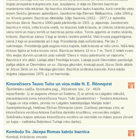
ērģeļu prospekta kokgriezumi, kas, iespējams, ir daļa no Elernes baznīcas
manierisma stila iekārtas. Ap baznīcu izkārtojusies lauku kapsēta, kurā centrālo vietu
ieņem Sivicku ģimenes apbedījumi. Jaunborne bija Elernes filiālbaznīca, celta 1859.g.
sv. Krusta godam. Baznīcas dibinātājs Jūlijs Savickis (1812. - 1877.) ir apbedīts
baznīcas dārzā. Baznīcu 1900.gadā pārbūvēja un 1921. g. atjaunoja. Jaunbornes
baznīca ir mūra, celta krusta veidā, no ārpuses balti krāsota, ar cinkotu skārda jumtu,
vienu torni un mazu tornīti uz baznīcas jumta vidus. Tornis apjumts ar melno skārda,
krāsots. Baznīcas sānos 3 logi ar dzelzs restēm priekšā. Vidū krusta pagarinājuma
sienā 2 logi un presbiterijā arī ir logi. Presbiterija daļa sešstūraina. Pie tās 2
sakristejas. Presbiterija galā augsta mūra kapela, balti krāsota ar nišu virsū. Nišā liela
Kristus figūra ar koka krustu virsū. Baznīcas lielums 15 m x 7 m. Tornī 2 nelieli zvani.
Virs ieejas durvīm uzraksts poļu valodā “Dievs ir mūsu patvērums un stiprums.”
Baznīcā ir trīs altāri. Lielajā altārī Pestītāja krusts. Labajā pusē Dievmātes pastāvīgā
palīga altāris ar Dievmātes un sv. Jāzepa gleznām, kreisajā pusē Jēzus Sirds altāris
ar Jēzus Sirds un sv. Nikolaja gleznām. Baznīcā ozolkoka kancele. Kora telpās
ērģeles (atjaunotas 1975. g.) un harmonijs.
Kinorežisors Teuvo Tulio un viņa māte H. E. Rönnqvist
Šķerbinieku sādža, Ilzeskalna pag.,, Rēzeknes nov., LV - 4619
Iepazīšanās: 1) ar pagasta vēsturi un šodienu; 2) ar pirmā no Latgales nākušā,
pasaulslavenā somu kinorežisora Teuvo Tulio (pseidonīms) – Teodora Antoniusa
Tugaja un viņa mātes, pirmās no Latgales baletdejotājas Marijas teātrī
Sanktpēterburgā, Helēnas Elvīras Rönnqvist (dzim. Garšina) piemiņas zīmi, ar
kinorežisora vectēva Antona Garšina darināto krucifiksu, vecvecāku mājām.
Sološnieku kapos atdusas kinorežisora vectēvs un vecmāte no mātes puses (krusti
uz kapa – radinieka Boļeslava Turlaja roku darbs).
Kombuļu Sv. Jāzepa Romas katoļu baznīca
Kombuļi, Krāslavas novads