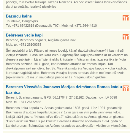
pabeigti, to iesvētīja bīskaps Jāzeps Rancāns. Arī pēc iesvētīšanas labiekārtošanas
darbi turpinājās. Iepriekš pieteikties!
Baznīcu kalns
Jaunbūve, Daugavpils
Tel. +371 65422818 (Daugavpils TIC). Mob. tel. +371 26444810
Bebrenes vecie kapi
Bebrene, Bebrenes pagasts, Augšdaugavas nov.
Mob. tel. +371 26109353
Šeit apglabāti grāfu Plāteru ģimenes locekļi, kā arī daudzi vācu karavīri, kas miruši
vietējā lazaretē I Pasaules kara laikā. Saglabājušās kapu plāksnītes ar uzvārdiem un
dienesta pakāpēm, kā arī piemineklis kritušajiem. Vācu armijas lazarete tika ierīkota
Bebrenes baznīcā 1917. gadā, kad Bebrene atradās uz frontes līnijas. Tad
dievkalpojumi šeit nenotika, bet Sv. Mise tika noturēta Vecajos kapos – koka kapličā,
kura nav saglabājusies. Bebrenes Vecajos kapos atrodas Valsts nozīmes dižozols
(apkārtmērs 5.2 m) un savdabīga priede ar t.s. “raganu slotu” galotnē.
Beresnes Vissvētās Jaunavas Marijas dzimšanas Romas katoļu
baznīca
Beresņi, Svariņu pagasts; GPS: 56.117047, 27.811162, Dagdas nov., LV 5698
Mob. tel. +371 26472466
Beresnes koka kapella sv. Annas godam celta 1805. gadā. Līdz 1924. gadam bija
Bukmuižas draudzes kapella.Baznīca ir 17 m gara un 9 m plata viennavas telpa.
Lielajā altārī glezna “Kristus olīvu dārzā”, sānu altāros sv.Annas glezna un gleznas
“Dieva acis” un “Kristus pie krusta”.Beresnes draudze nodibinājās 1924. gadā no
Landskoronas, Bukmuižas un Asūnes draudzes apdzīvotajām vietām un viensētām.