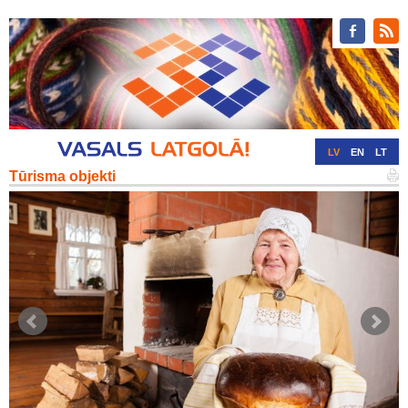
LV
EN
LT
Tūrisma objekti
RU
DE