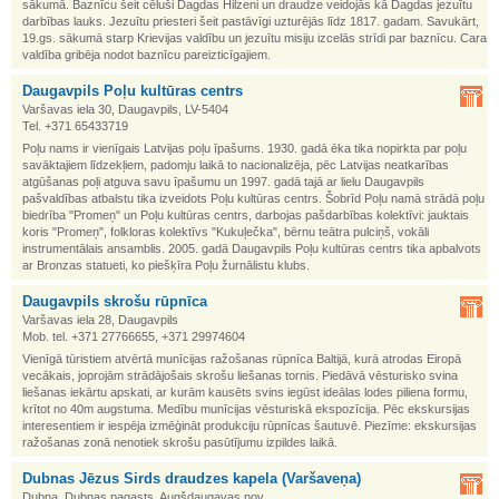
sākumā. Baznīcu šeit cēluši Dagdas Hilzeni un draudze veidojās kā Dagdas jezuītu
darbības lauks. Jezuītu priesteri šeit pastāvīgi uzturējās līdz 1817. gadam. Savukārt,
19.gs. sākumā starp Krievijas valdību un jezuītu misiju izcelās strīdi par baznīcu. Cara
valdība gribēja nodot baznīcu pareizticīgajiem.
Daugavpils Poļu kultūras centrs
Varšavas iela 30, Daugavpils, LV-5404
Tel. +371 65433719
Poļu nams ir vienīgais Latvijas poļu īpašums. 1930. gadā ēka tika nopirkta par poļu
savāktajiem līdzekļiem, padomju laikā to nacionalizēja, pēc Latvijas neatkarības
atgūšanas poļi atguva savu īpašumu un 1997. gadā tajā ar lielu Daugavpils
pašvaldības atbalstu tika izveidots Poļu kultūras centrs. Šobrīd Poļu namā strādā poļu
biedrība "Promeņ" un Poļu kultūras centrs, darbojas pašdarbības kolektīvi: jauktais
koris "Promeņ", folkloras kolektīvs "Kukuļečka", bērnu teātra pulciņš, vokāli
instrumentālais ansamblis. 2005. gadā Daugavpils Poļu kultūras centrs tika apbalvots
ar Bronzas statueti, ko piešķīra Poļu žurnālistu klubs.
Daugavpils skrošu rūpnīca
Varšavas iela 28, Daugavpils
Mob. tel. +371 27766655, +371 29974604
Vienīgā tūristiem atvērtā munīcijas ražošanas rūpnīca Baltijā, kurā atrodas Eiropā
vecākais, joprojām strādājošais skrošu liešanas tornis. Piedāvā vēsturisko svina
liešanas iekārtu apskati, ar kurām kausēts svins iegūst ideālas lodes piliena formu,
krītot no 40m augstuma. Medību munīcijas vēsturiskā ekspozīcija. Pēc ekskursijas
interesentiem ir iespēja izmēģināt produkciju rūpnīcas šautuvē. Piezīme: ekskursijas
ražošanas zonā nenotiek skrošu pasūtījumu izpildes laikā.
Dubnas Jēzus Sirds draudzes kapela (Varšaveņa)
Dubna, Dubnas pagasts, Augšdaugavas nov.