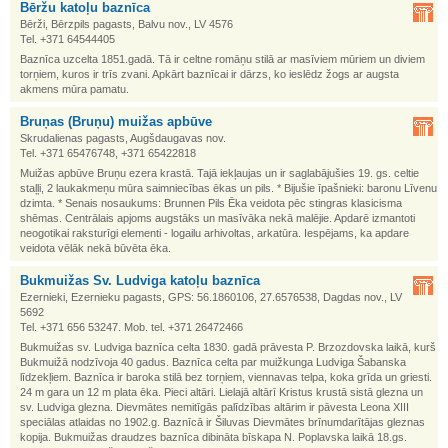
Bēržu katoļu baznīca
Bērži, Bērzpils pagasts, Balvu nov., LV 4576
Tel. +371 64544405
Baznīca uzcelta 1851.gadā. Tā ir celtne romāņu stilā ar masīviem mūriem un diviem
torņiem, kuros ir trīs zvani. Apkārt baznīcai ir dārzs, ko ieslēdz žogs ar augsta
akmens mūra pamatu.
Bruņas (Bruņu) muižas apbūve
Skrudalienas pagasts, Augšdaugavas nov.
Tel. +371 65476748, +371 65422818
Muižas apbūve Bruņu ezera krastā. Tajā iekļaujas un ir saglabājušies 19. gs. celtie
staļļi, 2 laukakmeņu mūra saimniecības ēkas un pils. * Bijušie īpašnieki: baronu Līvenu
dzimta. * Senais nosaukums: Brunnen Pils Ēka veidota pēc stingras klasicisma
shēmas. Centrālais apjoms augstāks un masīvāka nekā malējie. Apdarē izmantoti
neogotikai raksturīgi elementi - logailu arhivoltas, arkatūra. Iespējams, ka apdare
veidota vēlāk nekā būvēta ēka.
Bukmuižas Sv. Ludviga katoļu baznīca
Ezernieki, Ezernieku pagasts, GPS: 56.1860106, 27.6576538, Dagdas nov., LV
5692
Tel. +371 656 53247. Mob. tel. +371 26472466
Bukmuižas sv. Ludviga baznīca celta 1830. gadā prāvesta P. Brzozdovska laikā, kurš
Bukmuižā nodzīvoja 40 gadus. Baznīca celta par muižkunga Ludviga Šabanska
līdzekļiem. Baznīca ir baroka stilā bez torņiem, viennavas telpa, koka grīda un griesti.
24 m gara un 12 m plata ēka. Pieci altāri. Lielajā altārī Kristus krustā sistā glezna un
sv. Ludviga glezna. Dievmātes nemitīgās palīdzības altārim ir pāvesta Leona XIII
speciālas atlaidas no 1902.g. Baznīcā ir Šiluvas Dievmātes brīnumdarītājas gleznas
kopija. Bukmuižas draudzes baznīca dibināta bīskapa N. Poplavska laikā 18.gs.