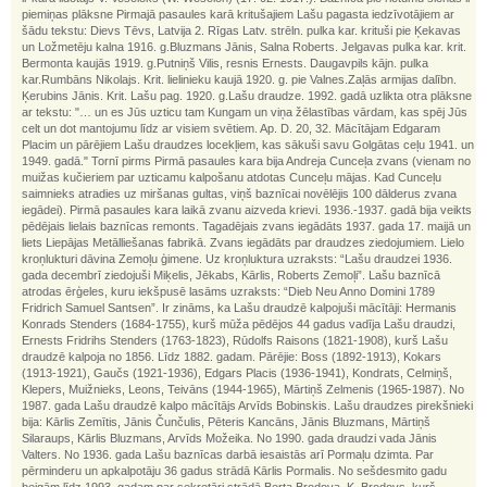
piemiņas plāksne Pirmajā pasaules karā kritušajiem Lašu pagasta iedzīvotājiem ar
šādu tekstu: Dievs Tēvs, Latvija 2. Rīgas Latv. strēln. pulka kar. krituši pie Ķekavas
un Ložmetēju kalna 1916. g.Bluzmans Jānis, Salna Roberts. Jelgavas pulka kar. krit.
Bermonta kaujās 1919. g.Putniņš Vilis, resnis Ernests. Daugavpils kājn. pulka
kar.Rumbāns Nikolajs. Krit. lielinieku kaujā 1920. g. pie Valnes.Zaļās armijas dalībn.
Ķerubins Jānis. Krit. Lašu pag. 1920. g.Lašu draudze. 1992. gadā uzlikta otra plāksne
ar tekstu: "… un es Jūs uzticu tam Kungam un viņa žēlastības vārdam, kas spēj Jūs
celt un dot mantojumu līdz ar visiem svētiem. Ap. D. 20, 32. Mācītājam Edgaram
Placim un pārējiem Lašu draudzes locekļiem, kas sākuši savu Golgātas ceļu 1941. un
1949. gadā." Tornī pirms Pirmā pasaules kara bija Andreja Cunceļa zvans (vienam no
muižas kučieriem par uzticamu kalpošanu atdotas Cunceļu mājas. Kad Cunceļu
saimnieks atradies uz miršanas gultas, viņš baznīcai novēlējis 100 dālderus zvana
iegādei). Pirmā pasaules kara laikā zvanu aizveda krievi. 1936.-1937. gadā bija veikts
pēdējais lielais baznīcas remonts. Tagadējais zvans iegādāts 1937. gada 17. maijā un
liets Liepājas Metālliešanas fabrikā. Zvans iegādāts par draudzes ziedojumiem. Lielo
kroņlukturi dāvina Zemoļu ģimene. Uz kroņluktura uzraksts: “Lašu draudzei 1936.
gada decembrī ziedojuši Miķelis, Jēkabs, Kārlis, Roberts Zemoļi”. Lašu baznīcā
atrodas ērģeles, kuru iekšpusē lasāms uzraksts: “Dieb Neu Anno Domini 1789
Fridrich Samuel Santsen”. Ir zināms, ka Lašu draudzē kalpojuši mācītāji: Hermanis
Konrads Stenders (1684-1755), kurš mūža pēdējos 44 gadus vadīja Lašu draudzi,
Ernests Fridrihs Stenders (1763-1823), Rūdolfs Raisons (1821-1908), kurš Lašu
draudzē kalpoja no 1856. Līdz 1882. gadam. Pārējie: Boss (1892-1913), Kokars
(1913-1921), Gaučs (1921-1936), Edgars Placis (1936-1941), Kondrats, Celmiņš,
Klepers, Muižnieks, Leons, Teivāns (1944-1965), Mārtiņš Zelmenis (1965-1987). No
1987. gada Lašu draudzē kalpo mācītājs Arvīds Bobinskis. Lašu draudzes pirekšnieki
bija: Kārlis Zemītis, Jānis Čunčulis, Pēteris Kancāns, Jānis Bluzmans, Mārtiņš
Silaraups, Kārlis Bluzmans, Arvīds Možeika. No 1990. gada draudzi vada Jānis
Valters. No 1936. gada Lašu baznīcas darbā iesaistās arī Pormaļu dzimta. Par
pērminderu un apkalpotāju 36 gadus strādā Kārlis Pormalis. No sešdesmito gadu