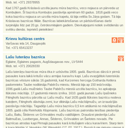
Mob. tel. +371 29378955
Kad 1767.gadā Krāslavā uzcēla jaunu mūra baznīcu, veco nojauca un pārveda uz
Kombuļiem. Šī baznīca Kombuļos pastāvēja apmēram 60 gadus. 1818.gadā veco
koka baznīcu nojauca un uzcēla mūra kapelu, tā bija veltīta Sv.Jāņa godam. Tā bija
Krāslavas baznīcas filiāle. Baznīcas labiekārtošanas un pārbūvēšanas darbi
turpinājās līdz pat 20.gs. četrdesmitajiem gadiem. Dievkalpojumi notiek svētdienās un
svētku dienās. Iepriekš pieteikties!
Krievu kultūras centrs
Varšavas iela 14, Daugavpils
Tel. +371 65413237
Lašu luterāņu baznīca
Eglaine, Eglaines pagasts, Augšdaugavas nov., LV-5444
Mob. tel. +371 20028330
Lašu luterāņu baznīcas mūra ēka ir uzbūvēta 1805. gadā. Baznīcas dārzā ir pirmā
pasaules kara laikā kritušo vācu armijas karavīru kapi. Lašu evaņģēliski luteriskās
baznīcas vēsture sākās 16.gadsimtā, kad Kurzemes hercoga Gotharda Ketlera
padomnieks Taube nodibināja Pabēržu miestu. Miestā bija ap 150 iedzīvotāju.
1596.gadā Lašu muižnieks Taube Pabēržu miestā uzcēla baznīcu, ko apkalpoja
Ilūkstes mācītājs. 17.gadsimtā miests iznīka. 1610. gadā jaunais Lašu īpašnieks
Fitinghofs baznīcu pārcēla uz Lašu muižu. Kad 1635.gadā Ilūkstes baznīcu nodeva
katoļiem, Fitinghofs dāvināja zemi, kur dibināja Lašu mācītājmuižu, un izraudzījās
pastāvīgu mācītāju. Tagadējo Lašu mūra baznīcu 0,5 km attālumā no mācītājmuižas
1805. gadā cēla Reinholds Klopmanis. Lašu baznīcas patronāta tiesības piederēja
Lašu, Baltu, Šēderes un Grīnvaldes muižu valdītājiem. Draudzei piederēja Lašu
Baltmuižas, Lustbergas, Annas, Šēderes, Grīnvaldes un Šarlotes novads. Pie
baznīcas atrodas kapi Pirmajā pasaules karā kritušajiem vācu karavīriem. Starp tiem
ir kara lidotājs V. Veseloks (W. Weseloh) (17. 02. 1917.). Baznīcā pie rietumu sienas ir