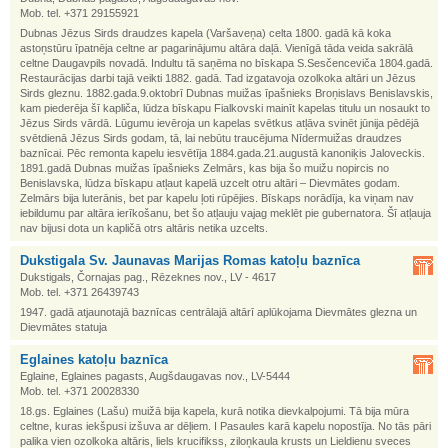
Mob. tel. +371 29155921
Dubnas Jēzus Sirds draudzes kapela (Varšaveņa) celta 1800. gadā kā koka
astoņstūru īpatnēja celtne ar pagarinājumu altāra daļā. Vienīgā tāda veida sakrālā
celtne Daugavpils novadā. Indultu tā saņēma no bīskapa S.Sesčenceviča 1804.gadā.
Restaurācijas darbi tajā veikti 1882. gadā. Tad izgatavoja ozolkoka altāri un Jēzus
Sirds gleznu. 1882.gada.9.oktobrī Dubnas muižas īpašnieks Broņislavs Benislavskis,
kam piederēja šī kapliča, lūdza bīskapu Fialkovski mainīt kapelas titulu un nosaukt to
Jēzus Sirds vārdā. Lūgumu ievēroja un kapelas svētkus atļāva svinēt jūnija pēdējā
svētdienā Jēzus Sirds godam, tā, lai nebūtu traucējuma Nīdermuižas draudzes
baznīcai. Pēc remonta kapelu iesvētīja 1884.gada.21.augustā kanoniķis Jaloveckis.
1891.gadā Dubnas muižas īpašnieks Zelmārs, kas bija šo muižu nopircis no
Benislavska, lūdza bīskapu atļaut kapelā uzcelt otru altāri – Dievmātes godam.
Zelmārs bija luterānis, bet par kapelu ļoti rūpējies. Bīskaps norādīja, ka viņam nav
iebildumu par altāra ierīkošanu, bet šo atļauju vajag meklēt pie gubernatora. Šī atļauja
nav bijusi dota un kapličā otrs altāris netika uzcelts.
Dukstigala Sv. Jaunavas Marijas Romas katoļu baznīca
Dukstigals, Čornajas pag., Rēzeknes nov., LV - 4617
Mob. tel. +371 26439743
1947. gadā atjaunotajā baznīcas centrālajā altārī aplūkojama Dievmātes glezna un
Dievmātes statuja
Eglaines katoļu baznīca
Eglaine, Eglaines pagasts, Augšdaugavas nov., LV-5444
Mob. tel. +371 20028330
18.gs. Eglaines (Lašu) muižā bija kapela, kurā notika dievkalpojumi. Tā bija mūra
celtne, kuras iekšpusi izšuva ar dēļiem. I Pasaules karā kapelu nopostīja. No tās pāri
palika vien ozolkoka altāris, liels krucifikss, ziloņkaula krusts un Lieldienu sveces