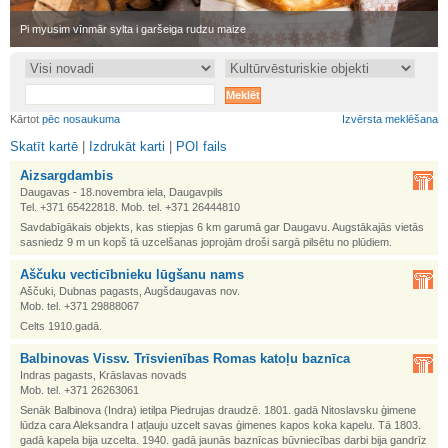
•
Pi myusim vīnmār sylta i garšeiga rudzu maize
•
Kārtot
pēc nosaukuma
Izvērsta meklēšana
Skatīt kartē
|
Izdrukāt karti
|
POI fails
Aizsargdambis
Daugavas - 18.novembra iela, Daugavpils
Tel. +371 65422818. Mob. tel. +371 26444810
Savdabīgākais objekts, kas stiepjas 6 km garumā gar Daugavu. Augstākajās vietās
sasniedz 9 m un kopš tā uzcelšanas joprojām droši sargā pilsētu no plūdiem.
Aščuku vecticībnieku lūgšanu nams
Aščuki, Dubnas pagasts, Augšdaugavas nov.
Mob. tel. +371 29888067
Celts 1910.gadā.
Balbinovas Vissv. Trīsvienības Romas katoļu baznīca
Indras pagasts, Krāslavas novads
Mob. tel. +371 26263061
Senāk Balbinova (Indra) ietilpa Piedrujas draudzē. 1801. gadā Nitoslavsku ģimene
lūdza cara Aleksandra I atļauju uzcelt savas ģimenes kapos koka kapelu. Tā 1803.
gadā kapela bija uzcelta. 1940. gadā jaunās baznīcas būvniecības darbi bija gandrīz