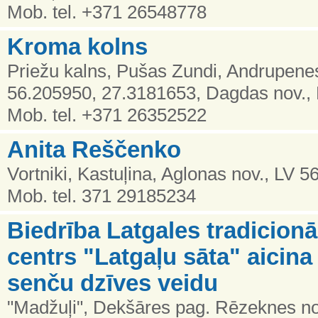
Mob. tel. +371 26548778
Kroma kolns
Priežu kalns, Pušas Zundi, Andrupene
56.205950, 27.3181653, Dagdas nov., 
Mob. tel. +371 26352522
Anita Reščenko
Vortniki, Kastuļina, Aglonas nov., LV 5
Mob. tel. 371 29185234
Biedrība Latgales tradicionā
centrs "Latgaļu sāta" aicina
senču dzīves veidu
"Madžuļi", Dekšāres pag. Rēzeknes no