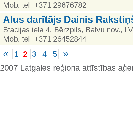
Mob. tel. +371 29676782
Alus darītājs Dainis Rakstiņ
Stacijas iela 4, Bērzpils, Balvu nov., L
Mob. tel. +371 26452844
«
»
1
2
3
4
5
2007 Latgales reģiona attīstības aģe