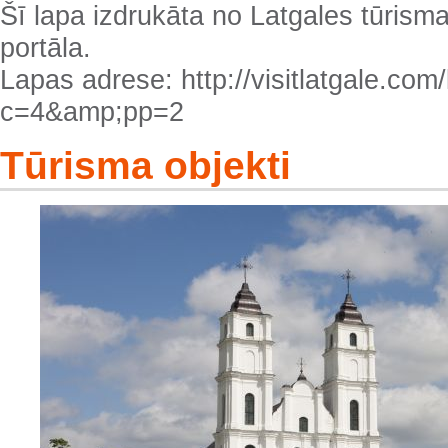
Šī lapa izdrukāta no Latgales tūrisma
portāla.
Lapas adrese: http://visitlatgale.com/l
c=4&amp;pp=2
Tūrisma objekti