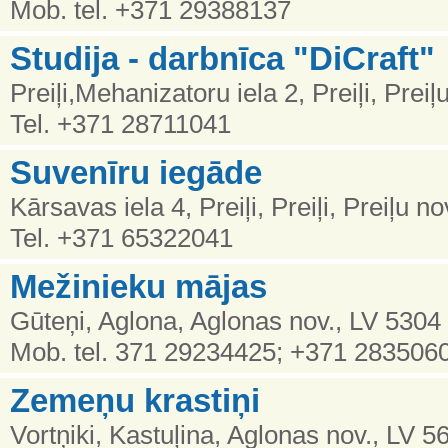
Mob. tel. +371 29388137
Studija - darbnīca "DiCraft"
Preiļi,Mehanizatoru iela 2, Preiļi, Prei
Tel. +371 28711041
Suvenīru iegāde
Kārsavas iela 4, Preiļi, Preiļi, Preiļu n
Tel. +371 65322041
Mežinieku mājas
Gūteņi, Aglona, Aglonas nov., LV 5304
Mob. tel. 371 29234425; +371 283506
Zemeņu krastiņi
Vortņiki, Kastuļina, Aglonas nov., LV 5