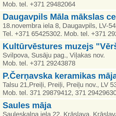
Mob. tel. +371 29482064
Daugavpils Māla mākslas ce
18.novembra iela 8, Daugavpils, LV-5
Tel. +371 65425302. Mob. tel. +371 2
Kultūrvēstures muzejs "Vēr
Svilpova, Susāju pag., Viļakas nov.
Mob. tel. +371 29243878
P.Čerņavska keramikas māj
Talsu 21,Preiļi, Preiļi, Preiļu nov., LV 
Mob. tel. 371 29879412, 371 2942963
Saules māja
Sauleskalna iela 22, Krāslava, Krāslav