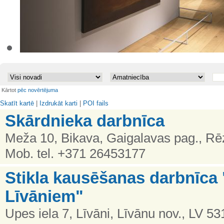
•
Kārtot
pēc novērtējuma
Skatīt kartē
|
Izdrukāt karti
|
POI fails
Skārdnieka darbnīca
Meža 10, Bikava, Gaigalavas pag., Rē
Mob. tel. +371 26453177
Stikla kausēšanas darbnīca 
Līvāniem"
Upes iela 7, Līvāni, Līvānu nov., LV 53